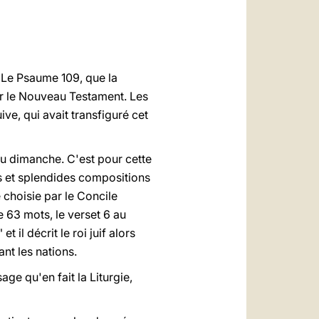
العربيّة
中文
LATINE
. Le Psaume 109, que la
par le Nouveau Testament. Les
uive, qui avait transfiguré cet
du dimanche. C'est pour cette
es et splendides compositions
e choisie par le Concile
e 63 mots, le verset 6 au
il décrit le roi juif alors
nt les nations.
ge qu'en fait la Liturgie,