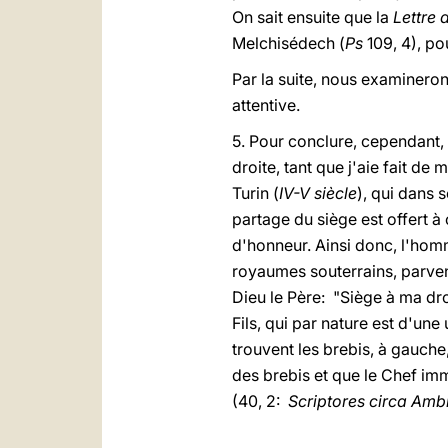
On sait ensuite que la
Lettre
Melchisédech (
Ps
109, 4), pou
Par la suite, nous examinero
attentive.
5. Pour conclure, cependant, 
droite, tant que j'aie fait d
Turin (
IV-V siècle
), qui dans 
partage du siège est offert à 
d'honneur. Ainsi donc, l'homm
royaumes souterrains, parven
Dieu le Père: "Siège à ma dro
Fils, qui par nature est d'une 
trouvent les brebis, à gauche
des brebis et que le Chef im
(40, 2:
Scriptores circa Am