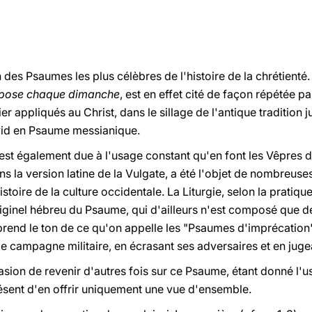
 des Psaumes les plus célèbres de l'histoire de la chrétienté
ropose chaque dimanche
, est en effet cité de façon répétée 
ier appliqués au Christ, dans le sillage de l'antique tradition j
vid en Psaume messianique.
 est également due à l'usage constant qu'en font les Vêpres 
s la version latine de la Vulgate, a été l'objet de nombreus
stoire de la culture occidentale. La Liturgie, selon la pratiqu
 originel hébreu du Psaume, qui d'ailleurs n'est composé que d
prend le ton de ce qu'on appelle les "Psaumes d'imprécation" et 
e campagne militaire, en écrasant ses adversaires et en jugea
sion de revenir d'autres fois sur ce Psaume, étant donné l'usa
sent d'en offrir uniquement une vue d'ensemble.