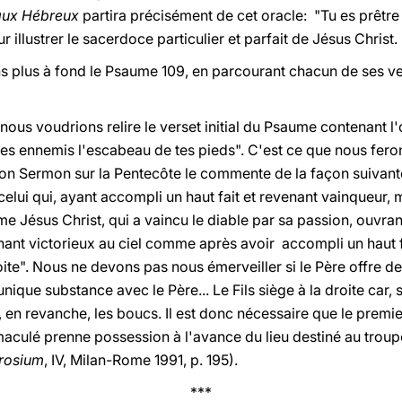
 aux Hébreux
partira précisément de cet oracle: "Tu es prêtre 
r illustrer le sacerdoce particulier et parfait de Jésus Christ.
ns plus à fond le Psaume 109, en parcourant chacun de ses v
nous voudrions relire le verset initial du Psaume contenant l
e mes ennemis l'escabeau de tes pieds". C'est ce que nous fe
son Sermon sur la Pentecôte le commente de la façon suivant
celui qui, ayant accompli un haut fait et revenant vainqueur, 
e Jésus Christ, qui a vaincu le diable par sa passion, ouvrant
ant victorieux au ciel comme après avoir accompli un haut fai
ite". Nous ne devons pas nous émerveiller si le Père offre d
unique substance avec le Père... Le Fils siège à la droite car, 
, en revanche, les boucs. Il est donc nécessaire que le prem
maculé prenne possession à l'avance du lieu destiné au troup
brosium
, IV, Milan-Rome 1991, p. 195).
***