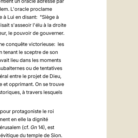
contient un oracle adressé par
alem. L'oracle proclame
e à Lui en disant: "Siège à
sait s'asseoir l'élu à la droite
eur, le pouvoir de gouverner.
une conquête victorieuse: les
 tenant le sceptre de son
i avait lieu dans les moments
 subalternes ou de tentatives
al entre le projet de Dieu,
le et opprimant. On se trouve
storiques, à travers lesquels
pour protagoniste le roi
ment en elle la dignité
Jérusalem (cf.
Gn
14), est
 lévitique du temple de Sion.