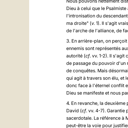
Nous pouvons nettement disti
Dieu à celui que le Psalmist
l'intronisation du descendant 
ma droite" (
v.
1). Il s'agit vr
de l'arche de l'alliance, de 
3. En arrière-plan, on perçoi
ennemis sont représentés aux
autorité (
cf
. vv. 1-2). Il s'ag
de passage du pouvoir d'un roi
de conquêtes. Mais désormais,
qui agit à travers son élu, e
donc face à l'éternel conflit 
Dieu se manifeste et nous par
4. En revanche, la deuxième p
David (
cf
. vv. 4-7). Garantie
sacerdotale. La référence à M
peut-être la voie pour justifi