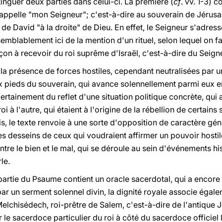
nguer deux parties dans celui-ci. La première (
cf
. vv. 1-3) 
e appelle "mon Seigneur"; c'est-à-dire au souverain de Jérus
de David "à la droite" de Dieu. En effet, le Seigneur s'adress
aisemblablement ici de la mention d'un rituel, selon lequel on fai
façon à recevoir du roi suprême d'Israël, c'est-à-dire du Seign
t la présence de forces hostiles, cependant neutralisées par 
 pieds du souverain, qui avance solennellement parmi eux en
it certainement du reflet d'une situation politique concrète, qu
 à l'autre, qui étaient à l'origine de la rébellion de certains
 le texte renvoie à une sorte d'opposition de caractère génér
t les desseins de ceux qui voudraient affirmer un pouvoir hosti
entre le bien et le mal, qui se déroule au sein d'événements hi
le.
artie du Psaume contient un oracle sacerdotal, qui a encore 
 par un serment solennel divin, la dignité royale associe égale
elchisédech, roi-prêtre de Salem, c'est-à-dire de l'antique 
er le sacerdoce particulier du roi à côté du sacerdoce officiel