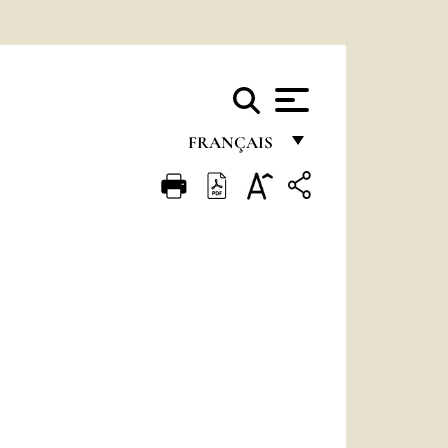
FRANÇAIS
FRANÇAIS
ENGLISH
ITALIANO
PORTUGUÊS
ESPAÑOL
DEUTSCH
POLSKI