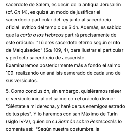
sacerdote de Salem, es decir, de la antigua Jerusalén
(cf.
Gn
14), es quizá un modo de justificar el
sacerdocio particular del rey junto al sacerdocio
oficial levítico del templo de Sión. Además, es sabido
que la
carta a los Hebreos
partirá precisamente de
este oráculo: "Tú eres sacerdote eterno según el rito
de Melquisedec" (
Sal
109, 4), para ilustrar el particular
y perfecto sacerdocio de Jesucristo.
Examinaremos posteriormente más a fondo el salmo
109, realizando un análisis esmerado de cada uno de
sus versículos.
5. Como conclusión, sin embargo, quisiéramos releer
el versículo inicial del salmo con el oráculo divino:
"Siéntate a mi derecha, y haré de tus enemigos estrado
de tus pies". Y lo haremos con san Máximo de Turín
(siglo IV-V), quien en su
Sermón sobre Pentecostés
lo
comenta así: "Según nuestra costumbre, la