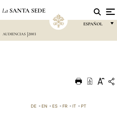
La
SANTA SEDE
ESPAÑOL
AUDIENCIAS
2003
FRANÇAIS
ENGLISH
ITALIANO
PORTUGUÊS
ESPAÑOL
DEUTSCH
POLSKI
العربيّة
DE
-
EN
-
ES
-
FR
-
IT
-
PT
中文