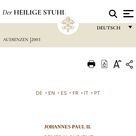
Der
HEILIGE STUHL
DEUTSCH
AUDIENZEN
2003
FRANÇAIS
ENGLISH
ITALIANO
PORTUGUÊS
ESPAÑOL
DE
-
EN
-
ES
-
FR
-
IT
-
PT
DEUTSCH
POLSKI
العربيّة
JOHANNES PAUL II.
中文