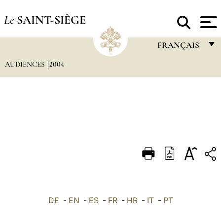
Le
SAINT-SIÈGE
FRANÇAIS
AUDIENCES
2004
FRANÇAIS
ENGLISH
ITALIANO
PORTUGUÊS
ESPAÑOL
DEUTSCH
POLSKI
العربيّة
DE
-
EN
-
ES
-
FR
-
HR
-
IT
-
PT
中文