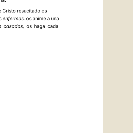
na.
e Cristo resucitado os
os
enfermos,
os anime a una
én casados,
os haga cada