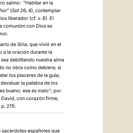
ro salmo: "Habitar en la
ñor" (
Sal
26, 4), contemplar
os liberador (cf. v. 6). El
 La comunión con Dios es
mor.
rio de Siria, que vivió en el
 a la oración durante la
, sea debilitando nuestra alma
do no obra como debiera; si
ar los placeres de la gula;
devaluar la palabra de los
 es bueno; ese es malo"; por
 David, con corazón firme,
p. 211).
os sacerdotes españoles que