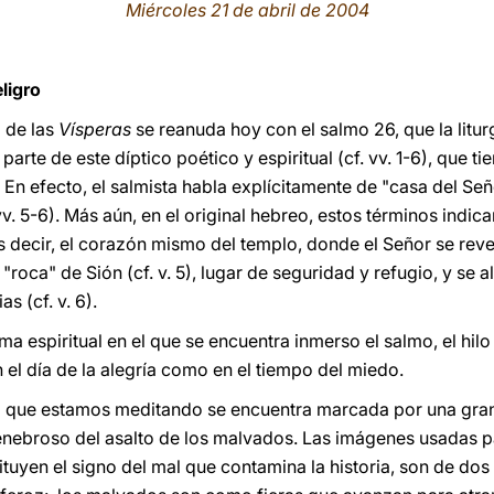
Miércoles 21 de abril de 2004
ligro
o de las
Vísperas
se reanuda hoy con el salmo 26, que la litur
arte de este díptico poético y espiritual (cf. vv. 1-6), que 
. En efecto, el salmista habla explícitamente de "casa del Seño
vv. 5-6). Más aún, en el original hebreo, estos términos indi
es decir, el corazón mismo del templo, donde el Señor se rev
roca" de Sión (cf. v. 5), lugar de seguridad y refugio, y se a
s (cf. v. 6).
 clima espiritual en el que se encuentra inmerso el salmo, el hi
n el día de la alegría como en el tiempo del miedo.
mo que estamos meditando se encuentra marcada por una gran
tenebroso del asalto de los malvados. Las imágenes usadas p
ituyen el signo del mal que contamina la historia, son de dos