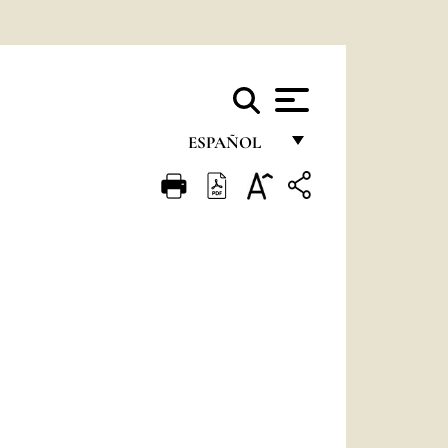
ESPAÑOL
FRANÇAIS
ENGLISH
ITALIANO
PORTUGUÊS
ESPAÑOL
DEUTSCH
POLSKI