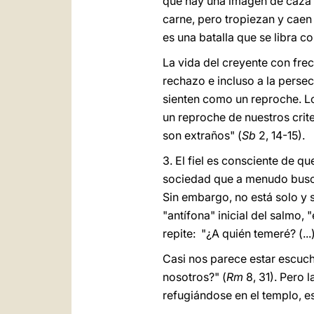
que hay una imagen de caza 
carne, pero tropiezan y caen (
es una batalla que se libra c
La vida del creyente con fre
rechazo e incluso a la perse
sienten como un reproche. L
un reproche de nuestros crite
son extraños" (
Sb
2, 14-15).
3. El fiel es consciente de q
sociedad que a menudo busca 
Sin embargo, no está solo y 
"antífona" inicial del salmo, "
repite: "¿A quién temeré? (...
Casi nos parece estar escuch
nosotros?" (
Rm
8, 31). Pero l
refugiándose en el templo, es