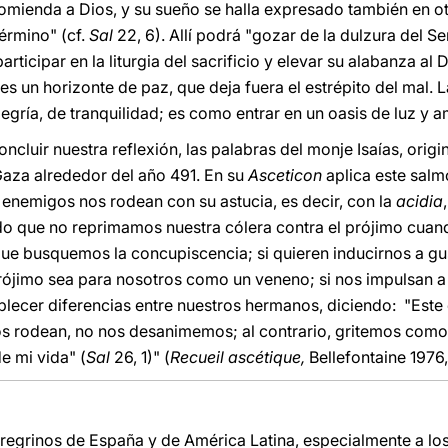
ncomienda a Dios, y su sueño se halla expresado también en ot
érmino" (cf.
Sal
22, 6). Allí podrá "gozar de la dulzura del Se
articipar en la liturgia del sacrificio y elevar su alabanza al Di
les un horizonte de paz, que deja fuera el estrépito del mal.
egría, de tranquilidad; es como entrar en un oasis de luz y a
luir nuestra reflexión, las palabras del monje Isaías, origina
Gaza alrededor del año 491. En su
Asceticon
aplica este salmo
 enemigos nos rodean con su astucia, es decir, con la
acidia
do que no reprimamos nuestra cólera contra el prójimo cuan
ue busquemos la concupiscencia; si quieren inducirnos a gust
prójimo sea para nosotros como un veneno; si nos impulsan a 
blecer diferencias entre nuestros hermanos, diciendo: "Este
nos rodean, no nos desanimemos; al contrario, gritemos como
e mi vida" (
Sal
26, 1)" (
Recueil ascétique,
Bellefontaine 1976, 
eregrinos de España y de América Latina, especialmente a l