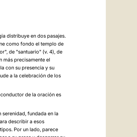
العربيّة
中文
LATINE
gia distribuye en dos pasajes.
tiene como fondo el templo de
r", de "santuario" (v. 4), de
can más precisamente el
ela con su presencia y su
lude a la celebración de los
lo conductor de la oración es
 serenidad, fundada en la
ara describir a esos
 tipos. Por un lado, parece