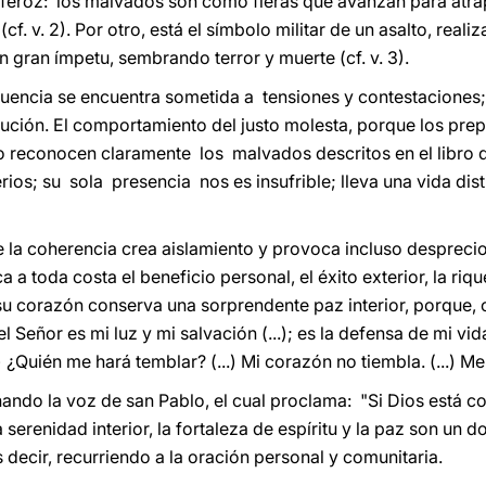
feroz: los malvados son como fieras que avanzan para atrap
cf. v. 2). Por otro, está el símbolo militar de un asalto, reali
on gran ímpetu, sembrando terror y muerte (cf. v. 3).
cuencia se encuentra sometida a tensiones y contestaciones;
cución. El comportamiento del justo molesta, porque los prep
o reconocen claramente los malvados descritos en el libro
rios; su sola presencia nos es insufrible; lleva una vida dis
ue la coherencia crea aislamiento y provoca incluso desprecio
a toda costa el beneficio personal, el éxito exterior, la ri
su corazón conserva una sorprendente paz interior, porque,
el Señor es mi luz y mi salvación (...); es la defensa de mi vid
) ¿Quién me hará temblar? (...) Mi corazón no tiembla. (...) Me 
ando la voz de san Pablo, el cual proclama: "Si Dios está c
a serenidad interior, la fortaleza de espíritu y la paz son un 
 decir, recurriendo a la oración personal y comunitaria.