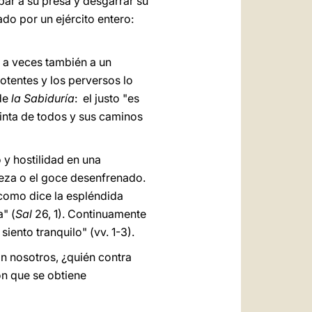
ar a su presa y desgarrar su
zado por un ejército entero:
 a veces también a un
otentes y los perversos lo
 de
la Sabiduría
: el justo "es
tinta de todos y sus caminos
 y hostilidad en una
queza o el goce desenfrenado.
 como dice la espléndida
a" (
Sal
26, 1). Continuamente
siento tranquilo" (vv. 1-3).
on nosotros, ¿quién contra
don que se obtiene