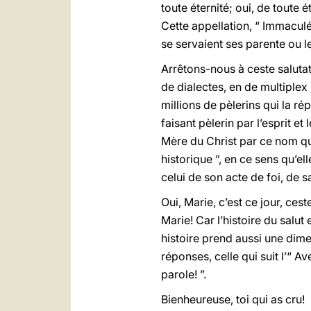
toute éternité; oui, de toute é
Cette appellation, “ Immaculé
se servaient ses parente ou l
Arrêtons-nous à ceste salutat
de dialectes, en de multiplex 
millions de pèlerins qui la ré
faisant pèlerin par l’esprit e
Mère du Christ par ce nom qu’e
historique ”, en ce sens qu’e
celui de son acte de foi, de s
Oui, Marie, c’est ce jour, ce
Marie! Car l’histoire du salu
histoire prend aussi une dim
réponses, celle qui suit l’“ A
parole! ”.
Bienheureuse, toi qui as cru!