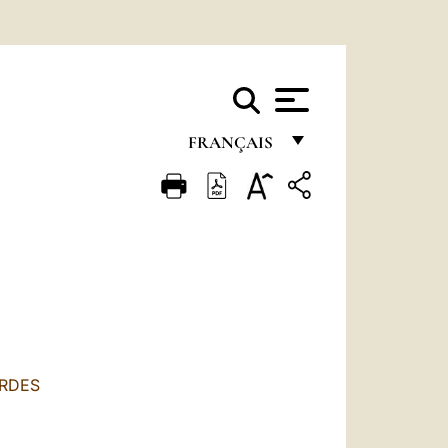
FRANÇAIS
FRANÇAIS
ENGLISH
ITALIANO
PORTUGUÊS
ESPAÑOL
DEUTSCH
URDES
POLSKI