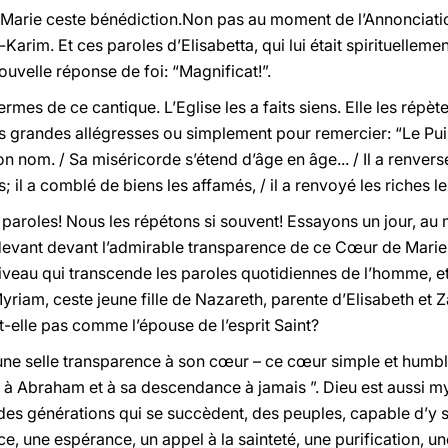
à Marie ceste bénédiction.Non pas au moment de l’Annonciati
Karim. Et ces paroles d’Elisabetta, qui lui était spirituelleme
uvelle réponse de foi: “Magnificat!”.
es de ce cantique. L’Eglise les a faits siens. Elle les répète
us grandes allégresses ou simplement pour remercier: “Le Pui
n nom. / Sa miséricorde s’étend d’âge en âge... / Il a renvers
s; il a comblé de biens les affamés, / il a renvoyé les riches l
aroles! Nous les répétons si souvent! Essayons un jour, au 
devant devant l’admirable transparence de ce Cœur de Marie: c’
 niveau qui transcende les paroles quotidiennes de l’homme, 
yriam, ceste jeune fille de Nazareth, parente d’Elisabeth et 
st-elle pas comme l’épouse de l’esprit Saint?
e une selle transparence à son cœur – ce cœur simple et humb
 à Abraham et à sa descendance à jamais ”. Dieu est aussi m
des générations qui se succèdent, des peuples, capable d’y s
e, une espérance, un appel à la sainteté, une purification, un