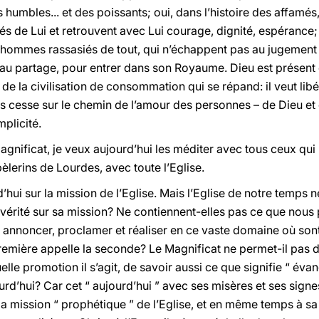
s humbles... et des poissants; oui, dans l’histoire des affamé
s de Lui et retrouvent avec Lui courage, dignité, espérance; 
 hommes rassasiés de tout, qui n’échappent pas au jugement 
ce, au partage, pour entrer dans son Royaume. Dieu est présent 
de la civilisation de consommation qui se répand: il veut lib
s cesse sur le chemin de l’amour des personnes – de Dieu et d
mplicité.
nificat, je veux aujourd’hui les méditer avec tous ceux qui p
pèlerins de Lourdes, avec toute l’Eglise.
’hui sur la mission de l’Eglise. Mais l’Eglise de notre temps n
 vérité sur sa mission? Ne contiennent-elles pas ce que nou
nnoncer, proclamer et réaliser en ce vaste domaine où sont l
remière appelle la seconde? Le Magnificat ne permet-il pas 
lle promotion il s’agit, de savoir aussi ce que signifie “ éva
d’hui? Car cet “ aujourd’hui ” avec ses misères et ses signe
la mission “ prophétique ” de l’Eglise, et en même temps à sa m