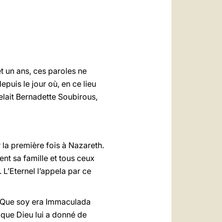
العربيّة
中文
LATINE
 un ans, ces paroles ne
puis le jour où, en ce lieu
elait Bernadette Soubirous,
 la première fois à Nazareth.
ent sa famille et tous ceux
 L’Eternel l’appela par ce
“ Que soy era Immaculada
 que Dieu lui a donné de