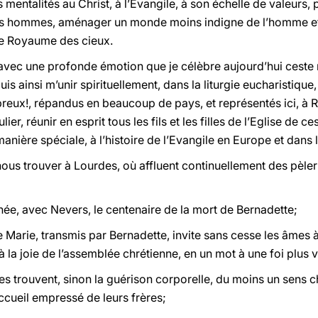
es mentalités au Christ, à l’Evangile, à son échelle de valeurs, 
les hommes, aménager un monde moins indigne de l’homme et 
le Royaume des cieux.
 avec une profonde émotion que je célèbre aujourd’hui ceste
uis ainsi m’unir spirituellement, dans la liturgie eucharistique
mbreux!, répandus en beaucoup de pays, et représentés ici, à
ier, réunir en esprit tous les fils et les filles de l’Eglise de 
e manière spéciale, à l’histoire de l’Evangile en Europe et dans
us trouver à Lourdes, où affluent continuellement des pèleri
née, avec Nevers, le centenaire de la mort de Bernadette;
Marie, transmis par Bernadette, invite sans cesse les âmes à l
 à la joie de l’assemblée chrétienne, en un mot à une foi plus
s trouvent, sinon la guérison corporelle, du moins un sens ch
accueil empressé de leurs frères;