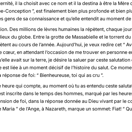
ternité, il la choisit avec ce nom et il la destina à être la Mère 
e-Conception ”, est finalement bien plus profonde et bien pl
es gens de sa connaissance et qu’elle entendit au moment de 
ion. Des millions de lèvres humaines la répètent, chaque jour
lieux du globe. Entre la grotte de Massabielle et le torrent d
pètent au cours de l’année. Aujourd’hui, je veux redire cet “ 
t le cœur, en attendant l’occasion de me trouver en personne en
lle avait sur la terre, je désire la saluer par ceste salutation 
lle est liée à un moment décisif de l’histoire du salut. Ce mo
a réponse de foi: “ Bienheureuse, toi qui as cru ”.
ste heure qui compte, au moment où tu as entendu ceste salut
t est inscrite dans le temps des hommes, marqué par les heures,
ension de foi, dans la réponse donnée au Dieu vivant par le 
ve Maria ” de l’Ange, à Nazareth, marque un sommet: Fiat! “ Qu’