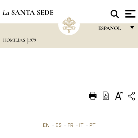
La
SANTA SEDE
ESPAÑOL
HOMILÍAS
1979
FRANÇAIS
ENGLISH
ITALIANO
PORTUGUÊS
ESPAÑOL
DEUTSCH
POLSKI
العربيّة
EN
-
ES
-
FR
-
IT
-
PT
中文