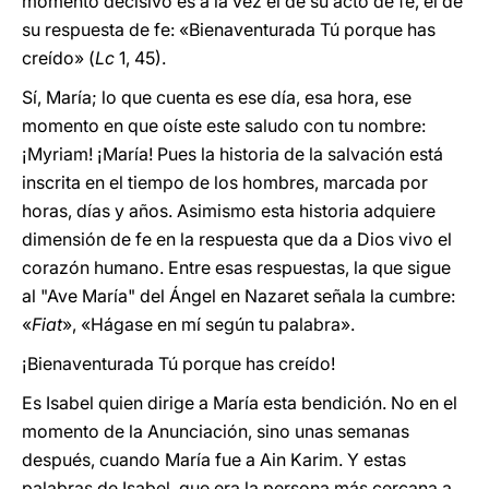
momento decisivo es a la vez el de su acto de fe, el de
su respuesta de fe: «Bienaventurada Tú porque has
creído» (
Lc
1, 45).
Sí, María; lo que cuenta es ese día, esa hora, ese
momento en que oíste este saludo con tu nombre:
¡Myriam! ¡María! Pues la historia de la salvación está
inscrita en el tiempo de los hombres, marcada por
horas, días y años. Asimismo esta historia adquiere
dimensión de fe en la respuesta que da a Dios vivo el
corazón humano. Entre esas respuestas, la que sigue
al "Ave María" del Ángel en Nazaret señala la cumbre:
«
Fiat
», «Hágase en mí según tu palabra».
¡Bienaventurada Tú porque has creído!
Es Isabel quien dirige a María esta bendición. No en el
momento de la Anunciación, sino unas semanas
después, cuando María fue a Ain Karim. Y estas
palabras de Isabel, que era la persona más cercana a