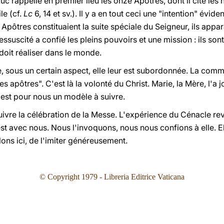
 rappelle en premier lieu les onze Apôtres, dont il cite les n
le (cf.
Lc
6, 14 et sv.). Il y a en tout ceci une "intention" évide
s Apôtres constituaient la suite spéciale du Seigneur, ils ap
ssuscité a confié les pleins pouvoirs et une mission : ils so
 doit réaliser dans le monde.
e, sous un certain aspect, elle leur est subordonnée. La com
es apôtres". C'est là la volonté du Christ. Marie, la Mère, l'
 est pour nous un modèle à suivre.
ivre la célébration de la Messe. L'expérience du Cénacle re
st avec nous. Nous l'invoquons, nous nous confions à elle. E
lons ici, de l'imiter généreusement.
© Copyright 1979 - Libreria Editrice Vaticana