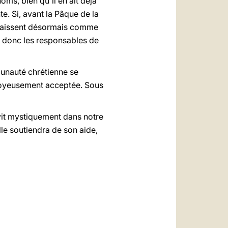
oms, bien qu'il en ait déjà
nte. Si, avant la Pâque de la
paraissent désormais comme
nt donc les responsables de
munauté chrétienne se
a joyeusement acceptée. Sous
vit mystiquement dans notre
lle soutiendra de son aide,