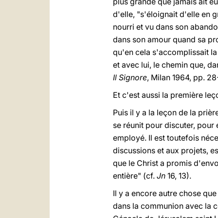
plus grande que jamais ait eu
d'elle, "s'éloignait d'elle en 
nourri et vu dans son abandon
dans son amour quand sa prote
qu'en cela s'accomplissait la 
et avec lui, le chemin que, da
Il Signore
, Milan 1964, pp. 28
Et c'est aussi la première le
Puis il y a la leçon de la
prière
se réunit pour discuter, pou
employé. Il est toutefois néce
discussions et aux projets, es
que le Christ a promis d'envo
entière" (cf.
Jn
16, 13).
Il y a encore autre chose que
dans la communion avec la c