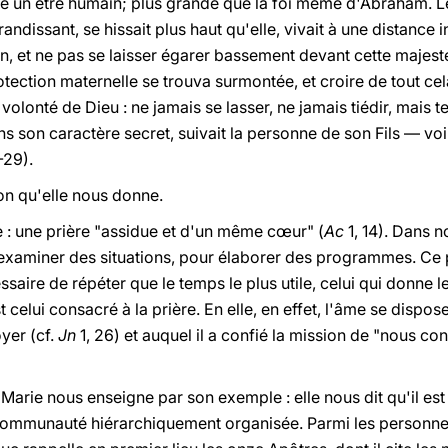
e un être humain; plus grande que la foi même d'Abraham. Le "
grandissant, se hissait plus haut qu'elle, vivait à une distance i
, et ne pas se laisser égarer bassement devant cette majesté
ction maternelle se trouva surmontée, et croire de tout cela 
volonté de Dieu : ne jamais se lasser, ne jamais tiédir, mais t
ns son caractère secret, suivait la personne de son Fils — voi
-29).
çon qu'elle nous donne.
 :
une prière "assidue et d'un même c
œ
ur" (
Ac
1, 14). Dans 
r examiner des situations, pour élaborer des programmes. Ce 
ssaire de répéter que le temps le plus utile, celui qui donne le
t celui consacré à la prière. En elle, en effet, l'âme se dispos
yer (cf.
Jn
1, 26) et auquel il a confié la mission de "nous con
 Marie nous enseigne par son exemple : elle nous dit qu'il e
ommunauté hiérarchiquement organisée. Parmi les personne