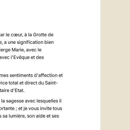
العربيّة
中文
LATINE
ar le c
œ
ur, à la Grotte de
e, a une signification bien
Vierge Marie, avec le
 avec l'Evêque et des
 mes sentiments d'affection et
e total et direct du Saint-
aire d'Etat.
 la sagesse avec lesquelles il
rtante ; et je vous invite tous
s sa lumière, son aide et ses