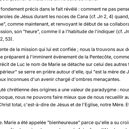
 fondement précis dans le fait révélé : comment ne pas penser,
roles de Jésus durant les noces de Cana (cf.
Jn
2, 4) quand,
e", comme maintenant, et renvoyant le début de sa collabora
ion, son "heure", comme il a l'habitude de l'indiquer (cf.
J
2, 53).
te de la mission qui lui est confiée ; nous la trouvons aux dé
e préparent à l'imminent événement de la Pentecôte, comme 
 récit de Luc le nom de Marie se détache sur celui des autr
upérieur" se serre en prière autour d'elle, qui
"est
la mère de 
e aux inconnues d'un avenir chargé d'ombres menaçantes.
é chrétienne des origines a une valeur de paradygme : nous a
poque, nous ne pouvons faire mieux que de nous recueillir a
Christ total, c'est-à-dire de Jésus et de l'Eglise, notre Mère. 
e. Marie a été appelée "bienheureuse" parce qu'elle a su croi