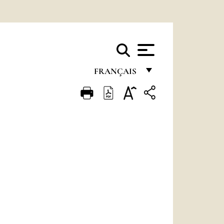
FRANÇAIS
FRANÇAIS
ENGLISH
ITALIANO
PORTUGUÊS
ESPAÑOL
DEUTSCH
POLSKI