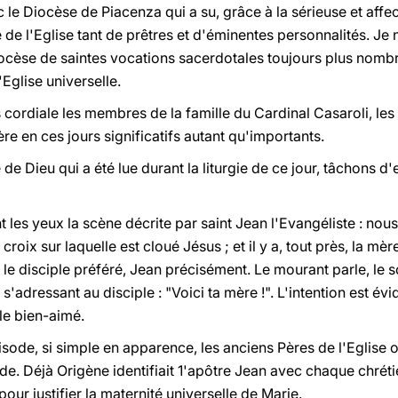
 le Diocèse de Piacenza qui a su, grâce à la sérieuse et aff
e de l'Eglise tant de prêtres et d'éminentes personnalités. Je
 diocèse de saintes vocations sacerdotales toujours plus nom
Eglise universelle.
s cordiale les membres de la famille du Cardinal Casaroli, le
ère en ces jours significatifs autant qu'importants.
 de Dieu qui a été lue durant la liturgie de ce jour, tâchons d
 les yeux la scène décrite par saint Jean l'Evangéliste : no
e croix sur laquelle est cloué Jésus ; et il y a, tout près, la m
 le disciple préféré, Jean précisément. Le mourant parle, le so
, s'adressant au disciple : "Voici ta mère !". L'intention est év
le bien-aimé.
isode, si simple en apparence, les anciens Pères de l'Eglise o
e. Déjà Origène identifiait 1'apôtre Jean avec chaque chrétien
pour justifier la maternité universelle de Marie.