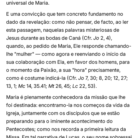
universal de Maria.
E uma convicção que tem concreto fundamento no
dado da revelação: como não pensar, de facto, ao ler
esta passagem, naquelas palavras misteriosas de
Jesus durante as bodas de Caná (Cfr.
Jo
2, 4),
quando, ao pedido de Maria, Ele responde chamando-
lhe "mulher" — como agora e reenviando o início da
sua colaboração com Ela, em favor dos homens, para
o momento da Paixão, a sua "hora" precisamente,
como é costume indicá-la (Cfr.
Jo
7, 30; 8, 20; 12, 27;
13, 1;
Mc
14, 35.41;
Mt
26, 45;
Lc
22, 53).
Maria é plenamente conhecedora da missão que lhe
foi destinada: encontramo-la nos começos da vida da
Igreja, juntamente com os discípulos que se estão
preparando para o iminente acontecimento do
Pentecostes; como nos recorda a primeira leitura da
Missa. Em tal narrativa de Lucas, o seu nome sobressai