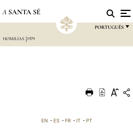
A
SANTA SÉ
PORTUGUÊS
HOMILIAS
1979
FRANÇAIS
ENGLISH
ITALIANO
PORTUGUÊS
ESPAÑOL
DEUTSCH
POLSKI
العربيّة
EN
-
ES
-
FR
-
IT
-
PT
中文