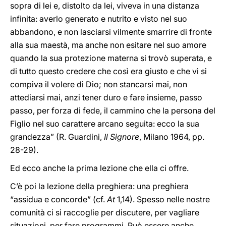
sopra di lei e, distolto da lei, viveva in una distanza
infinita: averlo generato e nutrito e visto nel suo
abbandono, e non lasciarsi vilmente smarrire di fronte
alla sua maestà, ma anche non esitare nel suo amore
quando la sua protezione materna si trovò superata, e
di tutto questo credere che così era giusto e che vi si
compiva il volere di Dio; non stancarsi mai, non
attediarsi mai, anzi tener duro e fare insieme, passo
passo, per forza di fede, il cammino che la persona del
Figlio nel suo carattere arcano seguita: ecco la sua
grandezza” (R. Guardini,
Il Signore
, Milano 1964, pp.
28-29).
Ed ecco anche la prima lezione che ella ci offre.
C’è poi la lezione della preghiera: una preghiera
“assidua e concorde” (cf.
At
1,14). Spesso nelle nostre
comunità ci si raccoglie per discutere, per vagliare
situazioni, per fare programmi. Può essere anche