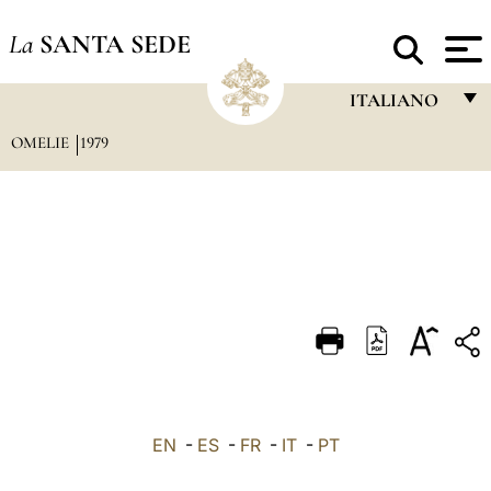
La
SANTA SEDE
ITALIANO
OMELIE
1979
FRANÇAIS
ENGLISH
ITALIANO
PORTUGUÊS
ESPAÑOL
DEUTSCH
POLSKI
العربيّة
EN
-
ES
-
FR
-
IT
-
PT
中文