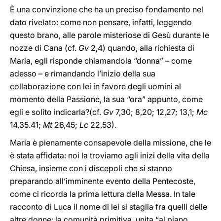
È una convinzione che ha un preciso fondamento nel
dato rivelato: come non pensare, infatti, leggendo
questo brano, alle parole misteriose di Gesù durante le
nozze di Cana (cf.
Gv
2,4) quando, alla richiesta di
Maria, egli risponde chiamandola “donna” – come
adesso – e rimandando l’inizio della sua
collaborazione con lei in favore degli uomini al
momento della Passione, la sua “ora” appunto, come
egli e solito indicarla?(cf.
Gv
7,30; 8,20; 12,27; 13,1;
Mc
14,35.41;
Mt
26,45;
Lc
22,53).
Maria è pienamente consapevole della missione, che le
è stata affidata: noi la troviamo agli inizi della vita della
Chiesa, insieme con i discepoli che si stanno
preparando all’imminente evento della Pentecoste,
come ci ricorda la prima lettura della Messa. In tale
racconto di Luca il nome di lei si staglia fra quelli delle
altre donne: la comunità primitiva, unita “al piano