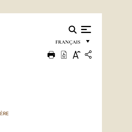
FRANÇAIS
FRANÇAIS
ENGLISH
ITALIANO
PORTUGUÊS
ESPAÑOL
DEUTSCH
RE
È
POLSKI