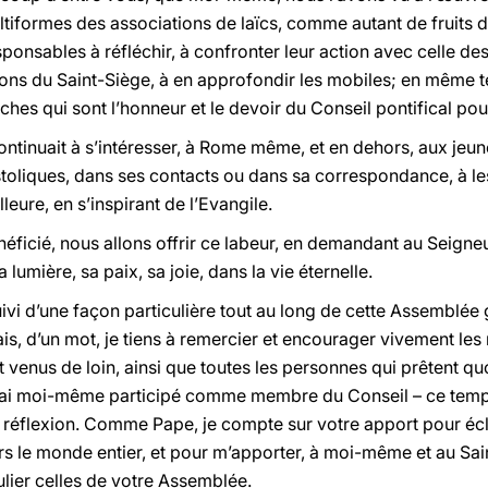
ltiformes des associations de laïcs, comme autant de fruits de
responsables à réfléchir, à confronter leur action avec celle de
tions du Saint-Siège, à en approfondir les mobiles; en même te
ches qui sont l’honneur et le devoir du Conseil pontifical pour
 continuait à s’intéresser, à Rome même, et en dehors, aux jeu
oliques, dans ses contacts ou dans sa correspondance, à les r
leure, en s’inspirant de l’Evangile.
néficié, nous allons offrir ce labeur, en demandant au Seig
a lumière, sa paix, sa joie, dans la vie éternelle.
ivi d’une façon particulière tout au long de cette Assemblée g
s, d’un mot, je tiens à remercier et encourager vivement les
t venus de loin, ainsi que toutes les personnes qui prêtent 
 J’ai moi-même participé comme membre du Conseil – ce temps n
e réflexion. Comme Pape, je compte sur votre apport pour écla
rs le monde entier, et pour m’apporter, à moi-même et au Sai
ulier celles de votre Assemblée.