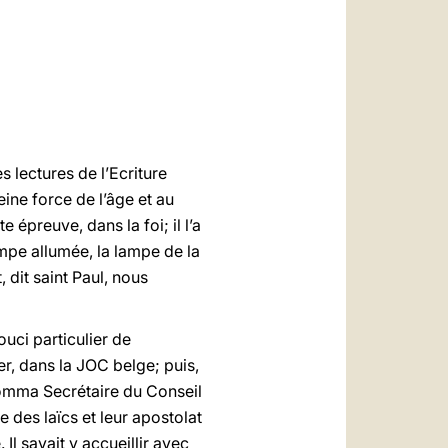
العربيّة
中文
LATINE
lectures de l’Ecriture
eine force de l’âge et au
 épreuve, dans la foi; il l’a
lampe allumée, la lampe de la
 dit saint Paul, nous
uci particulier de
er, dans la JOC belge; puis,
nomma Secrétaire du Conseil
e des laïcs et leur apostolat
l savait y accueillir avec