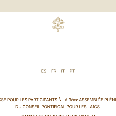
ES
-
FR
-
IT
-
PT
SE POUR LES PARTICIPANTS
LA 3
ASSEMBL
E PLÉNI
À
ème
É
DU CONSEIL PONTIFICAL POUR LES LA
CS
Ï