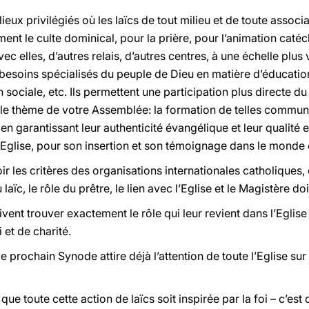
eux privilégiés où les laïcs de tout milieu et de toute associ
ent le culte dominical, pour la prière, pour l’animation catéc
vec elles, d’autres relais, d’autres centres, à une échelle plus
 besoins spécialisés du peuple de Dieu en matière d’éducatio
 sociale, etc. Ils permettent une participation plus directe du 
le thème de votre Assemblée: la formation de telles communau
 en garantissant leur authenticité évangélique et leur qualité e
 l’Eglise, pour son insertion et son témoignage dans le mond
oir les critères des organisations internationales catholiques, e
 laïc, le rôle du prêtre, le lien avec l’Eglise et le Magistère do
ent trouver exactement le rôle qui leur revient dans l’Eglise e
 et de charité.
e prochain Synode attire déjà l’attention de toute l’Eglise su
que toute cette action de laïcs soit inspirée par la foi – c’est 