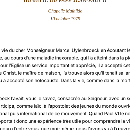
HOMÉLIE DU PAPE JEAN-PAUL II
Chapelle Mathilde
10 octobre 1979
ie du cher Monseigneur Marcel Uylenbroeck en écoutant les 
ve, au cours d’une maladie inexorable, qui l’a atteint dans la pl
r l’Eglise un service important et apprécié; il a accepté cette
 Christ, le maître de maison, l’a trouvé alors qu’il tenait sa 
eu a accepté son holocauste. Dans la vie, comme dans la mort,
ck l’avait, vous le savez, consacrée au Seigneur, avec un so
 participa, comme laïc, à l’apostolat des jeunes du monde ouvri
onal puis international de ce mouvement. Quand Paul VI le 
apportait donc une expérience très utile pour comprendre la vi
ucoup d’entre vous, que moi-même, nous l’avons vu à l’œuvre. I