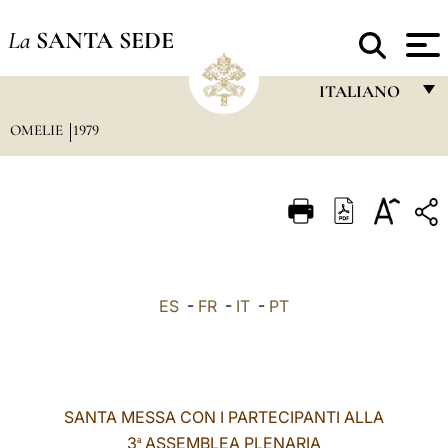
La
SANTA SEDE
ITALIANO
OMELIE
1979
FRANÇAIS
ENGLISH
ITALIANO
PORTUGUÊS
ESPAÑOL
ES
-
FR
-
IT
-
PT
DEUTSCH
POLSKI
العربيّة
SANTA MESSA CON I PARTECIPANTI ALLA
3
ASSEMBLEA PLENARIA
中文
ª