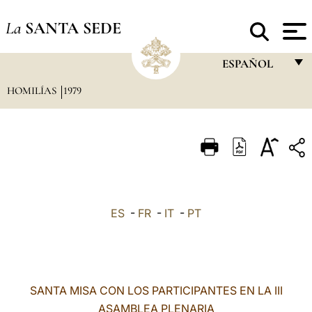
La
SANTA SEDE
ESPAÑOL
HOMILÍAS
1979
FRANÇAIS
ENGLISH
ITALIANO
PORTUGUÊS
ESPAÑOL
ES
-
FR
-
IT
-
PT
DEUTSCH
POLSKI
العربيّة
SANTA MISA CON LOS PARTICIPANTES EN LA III
ASAMBLEA PLENARIA
中文