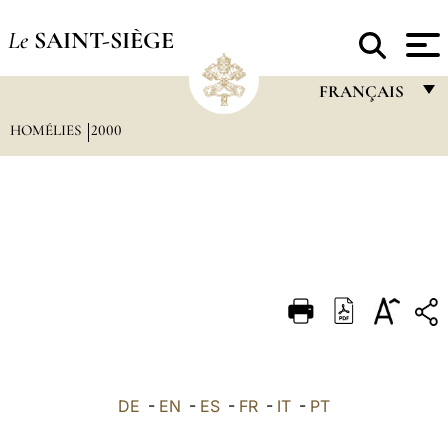
Le
SAINT-SIÈGE
FRANÇAIS
HOMÉLIES
2000
FRANÇAIS
ENGLISH
ITALIANO
PORTUGUÊS
ESPAÑOL
DEUTSCH
POLSKI
العربيّة
DE
-
EN
-
ES
-
FR
-
IT
-
PT
中文