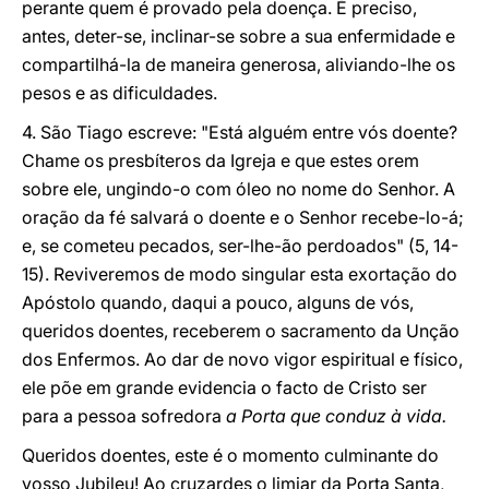
perante quem é provado pela doença. É preciso,
antes, deter-se, inclinar-se sobre a sua enfermidade e
compartilhá-la de maneira generosa, aliviando-lhe os
pesos e as dificuldades.
4. São Tiago escreve: "Está alguém entre vós doente?
Chame os presbíteros da Igreja e que estes orem
sobre ele, ungindo-o com óleo no nome do Senhor. A
oração da fé salvará o doente e o Senhor recebe-lo-á;
e, se cometeu pecados, ser-lhe-ão perdoados" (5, 14-
15). Reviveremos de modo singular esta exortação do
Apóstolo quando, daqui a pouco, alguns de vós,
queridos doentes, receberem o sacramento da Unção
dos Enfermos. Ao dar de novo vigor espiritual e físico,
ele põe em grande evidencia o facto de Cristo ser
para a pessoa sofredora
a Porta que conduz à vida.
Queridos doentes, este é o momento culminante do
vosso Jubileu! Ao cruzardes o limiar da Porta Santa,