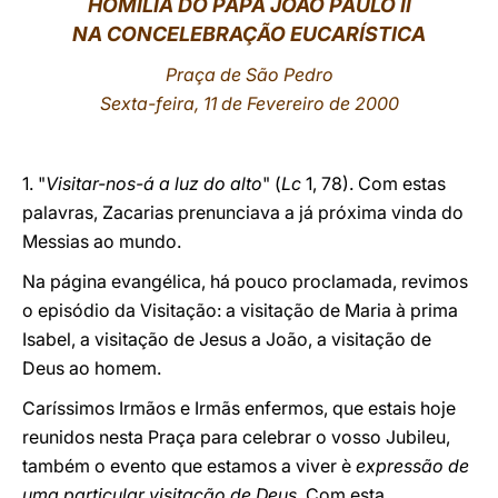
HOMILIA DO PAPA JOÃO PAULO II
NA CONCELEBRAÇÃO EUCARÍSTICA
LATINE
Praça de São Pedro
Sexta-feira, 11 de Fevereiro de 2000
1. "
Visitar-nos-á a luz do alto
" (
Lc
1, 78). Com estas
palavras, Zacarias prenunciava a já próxima vinda do
Messias ao mundo.
Na página evangélica, há pouco proclamada, revimos
o episódio da Visitação: a visitação de Maria à prima
Isabel, a visitação de Jesus a João, a visitação de
Deus ao homem.
Caríssimos Irmãos e Irmãs enfermos, que estais hoje
reunidos nesta Praça para celebrar o vosso Jubileu,
também o evento que estamos a viver è
expressão de
uma particular visitação de Deus.
Com esta