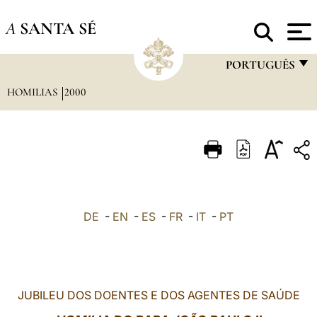
A
SANTA SÉ
PORTUGUÊS
HOMILIAS
2000
FRANÇAIS
ENGLISH
ITALIANO
PORTUGUÊS
ESPAÑOL
DE
-
EN
-
ES
-
FR
-
IT
-
PT
DEUTSCH
POLSKI
العربيّة
JUBILEU DOS DOENTES E DOS AGENTES DE SAÚDE
中文