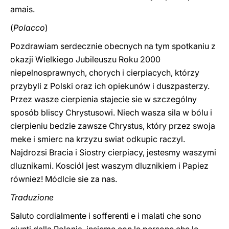
amais.
(
Polacco
)
Pozdrawiam serdecznie obecnych na tym spotkaniu z
okazji Wielkiego Jubileuszu Roku 2000
niepelnosprawnych, chorych i cierpiacych, którzy
przybyli z Polski oraz ich opiekunów i duszpasterzy.
Przez wasze cierpienia stajecie sie w szczególny
sposób bliscy Chrystusowi. Niech wasza sila w bólu i
cierpieniu bedzie zawsze Chrystus, który przez swoja
meke i smierc na krzyzu swiat odkupic raczyl.
Najdrozsi Bracia i Siostry cierpiacy, jestesmy waszymi
dluznikami. Kosciól jest waszym dluznikiem i Papiez
równiez! Módlcie sie za nas.
Traduzione
Saluto cordialmente i sofferenti e i malati che sono