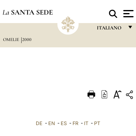
La
SANTA SEDE
ITALIANO
OMELIE
2000
FRANÇAIS
ENGLISH
ITALIANO
PORTUGUÊS
ESPAÑOL
DEUTSCH
POLSKI
العربيّة
DE
-
EN
-
ES
-
FR
-
IT
-
PT
中文