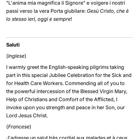
"L'anima mia magnifica il Signore" e volgere i nostri
passi verso la vera Porta giubilare:
Gesù Cristo, che è
lo stesso ieri, oggi e sempre
!
Saluti
(
Inglese
)
I warmly greet the English-speaking pilgrims taking
part in this special Jubilee Celebration for the Sick and
for Health Care Workers. Commending all of you to
the powerful intercession of the Blessed Virgin Mary,
Help of Christians and Comfort of the Afflicted, I
invoke upon you strength and peace in her Son, our
Lord Jesus Christ.
(
Francese
)
J'adresse un salut très cordial aux malades et à ceux