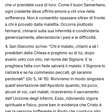
che vi prendete cura di loro. Come il buon Samaritano,
ogni credente deve offrire amore a chi vive nella
sofferenza. Non è consentito «passare oltre» di fronte
a chi è provato dalla malattia. Occorre piuttosto
fermarsi, chinarsi sulla sua infermità e condividerla
generosamente, alleviandone i pesi e le difficoltà.
4. San Giacomo scrive: "Chi è malato, chiami a sé i
presbiteri della Chiesa e preghino su di lui, dopo
averlo unto con olio, nel nome del Signore. E la
preghiera fatta con fede salverà il malato: il Signore lo
rialzerà e se ha commesso peccati, gli saranno
perdonati" (
Gc
5, 14-15). Rivivremo in modo singolare
quest'esortazione dell'Apostolo quando, tra poco,
alcuni di voi, cari malati, riceveranno il sacramento
dell'Unzione degli Infermi. Esso, ridonando vigore
spirituale e fisico, pone ben in evidenza che Cristo è
per la persona sofferente
la Porta che conduce alla