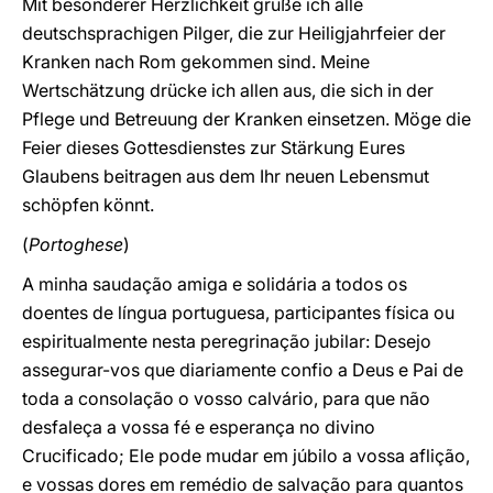
Mit besonderer Herzlichkeit grüße ich alle
deutschsprachigen Pilger, die zur Heiligjahrfeier der
Kranken nach Rom gekommen sind. Meine
Wertschätzung drücke ich allen aus, die sich in der
Pflege und Betreuung der Kranken einsetzen. Möge die
Feier dieses Gottesdienstes zur Stärkung Eures
Glaubens beitragen aus dem Ihr neuen Lebensmut
schöpfen könnt.
(
Portoghese
)
A minha saudação amiga e solidária a todos os
doentes de língua portuguesa, participantes física ou
espiritualmente nesta peregrinação jubilar: Desejo
assegurar-vos que diariamente confio a Deus e Pai de
toda a consolação o vosso calvário, para que não
desfaleça a vossa fé e esperança no divino
Crucificado; Ele pode mudar em júbilo a vossa aflição,
e vossas dores em remédio de salvação para quantos