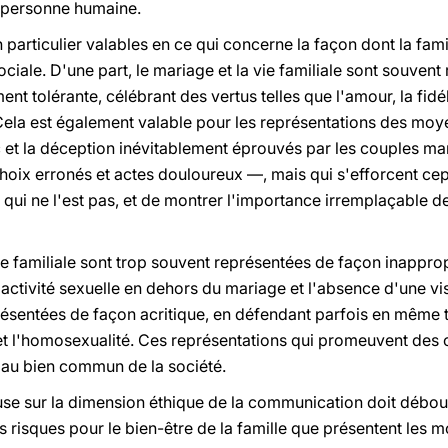
la personne humaine.
particulier valables en ce qui concerne la façon dont la famil
ale. D'une part, le mariage et la vie familiale sont souvent
ent tolérante, célébrant des vertus telles que l'amour, la fidél
 Cela est également valable pour les représentations des m
 et la déception inévitablement éprouvés par les couples mar
, choix erronés et actes douloureux —, mais qui s'efforcent
e qui ne l'est pas, et de montrer l'importance irremplaçable d
a vie familiale sont trop souvent représentées de façon inappr
'activité sexuelle en dehors du mariage et l'absence d'une vis
résentées de façon acritique, en défendant parfois en même t
 et l'homosexualité. Ces représentations qui promeuvent de
es au bien commun de la société.
use sur la dimension éthique de la communication doit débouc
les risques pour le bien-être de la famille que présentent le