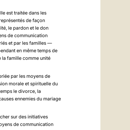
le est traitée dans les
 représentés de façon
ité, le pardon et le don
oyens de communication
iés et par les familles —
 cependant en même temps de
e la famille comme unité
opriée par les moyens de
ion morale et spirituelle du
emps le divorce, la
s causes ennemies du mariage
her sur des initiatives
s moyens de communication