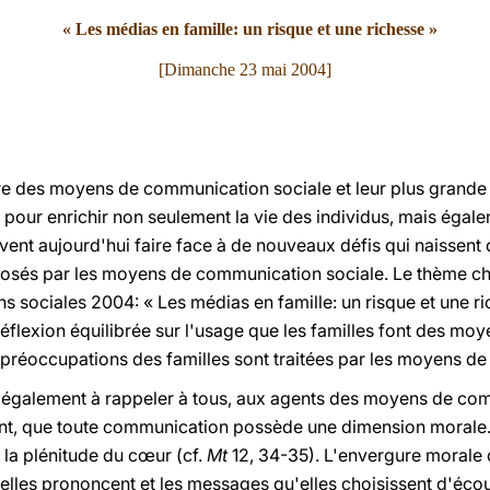
« Les médias en famille: un risque et une richesse »
[Dimanche 23 mai 2004]
re des moyens de communication sociale et leur plus grande d
pour enrichir non seulement la vie des individus, mais égale
vent aujourd'hui faire face à de nouveaux défis qui naissent
posés par les moyens de communication sociale. Le thème ch
ociales 2004: « Les médias en famille: un risque et une rich
e réflexion équilibrée sur l'usage que les familles font des m
es préoccupations des familles sont traitées par les moyens 
t également à rappeler à tous, aux agents des moyens de co
ent, que toute communication possède une dimension morale.
 la plénitude du cœur (cf.
Mt
12, 34-35). L'envergure morale 
elles prononcent et les messages qu'elles choisissent d'écou