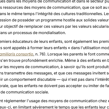
ues dans les moyens de communication et dans le secteur pu
des ressources des moyens de communication, que ce soit au 
 dans le même temps l'intégrité des cultures traditionnelles
ession de posséder un programme hostile aux solides valeurs
our objectif de remplacer ces valeurs par les valeurs séculari
dans un processus de mondialisation.
remiers éducateurs de leurs enfants, sont également les premi
sont appelés à former leurs enfants « dans l'utilisation modér
amiliaris consortio
, n. 76). Lorsque les parents le font comme
e s'en trouve profondément enrichie. Même à des enfants en 
r les moyens de communication, à savoir qu'ils sont produi
ns transmettre des messages, et que ces messages invitent s
ir un comportement discutable — qui n'est pas dans l'intérêt 
rale, que les enfants ne doivent pas accepter ou imiter de fa
 de communication sociale.
t réglementer l'usage des moyens de communication chez eux.
eux-ci, en limitant sévèrement le temps que les enfants leur 