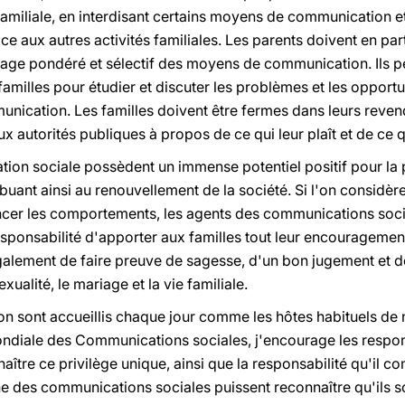
iliale, en interdisant certains moyens de communication et
ce aux autres activités familiales. Les parents doivent en par
sage pondéré et sélectif des moyens de communication. Ils 
s familles pour étudier et discuter les problèmes et les opport
ication. Les familles doivent être fermes dans leurs reven
aux autorités publiques à propos de ce qui leur plaît et de ce 
on sociale possèdent un immense potentiel positif pour la 
ibuant ainsi au renouvellement de la société. Si l'on considèr
encer les comportements, les agents des communications soci
esponsabilité d'apporter aux familles tout leur encouragement,
galement de faire preuve de sagesse, d'un bon jugement et d
xualité, le mariage et la vie familiale.
 sont accueillis chaque jour comme les hôtes habituels de
mondiale des Communications sociales, j'encourage les resp
naître ce privilège unique, ainsi que la responsabilité qu'il 
 des communications sociales puissent reconnaître qu'ils so