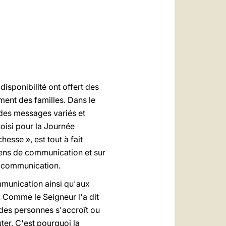
العربيّة
中文
LATINE
isponibilité ont offert des
ment des familles. Dans le
 des messages variés et
oisi pour la Journée
esse », est tout à fait
oyens de communication et sur
de communication.
mmunication ainsi qu'aux
 Comme le Seigneur l'a dit
des personnes s'accroît ou
ter. C'est pourquoi la