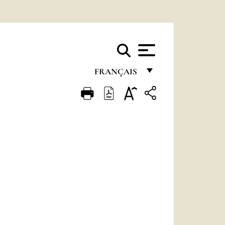
FRANÇAIS
FRANÇAIS
ENGLISH
ITALIANO
PORTUGUÊS
ESPAÑOL
DEUTSCH
POLSKI