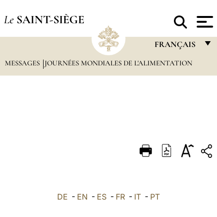
Le
SAINT-SIÈGE
FRANÇAIS
MESSAGES
JOURNÉES MONDIALES DE L'ALIMENTATION
FRANÇAIS
ENGLISH
ITALIANO
PORTUGUÊS
ESPAÑOL
DEUTSCH
POLSKI
العربيّة
DE
-
EN
-
ES
-
FR
-
IT
-
PT
中文