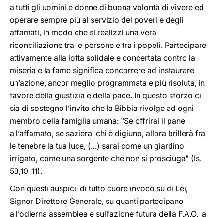
a tutti gli uomini e donne di buona volontà di vivere ed
operare sempre più al servizio dei poveri e degli
affamati, in modo che si realizzi una vera
riconciliazione tra le persone e tra i popoli. Partecipare
attivamente alla lotta solidale e concertata contro la
miseria e la fame significa concorrere ad instaurare
un’azione, ancor meglio programmata e più risoluta, in
favore della giustizia e della pace. In questo sforzo ci
sia di sostegno l’invito che la Bibbia rivolge ad ogni
membro della famiglia umana: "Se offrirai il pane
all’affamato, se sazierai chi è digiuno, allora brillerà fra
le tenebre la tua luce, (…) sarai come un giardino
irrigato, come una sorgente che non si prosciuga" (Is.
58,10-11).
Con questi auspici, di tutto cuore invoco su di Lei,
Signor Direttore Generale, su quanti partecipano
all’odierna assemblea e sull’azione futura della F.A.O. la