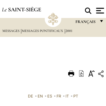
Le
SAINT-SIÈGE
FRANÇAIS
MESSAGES
MESSAGES PONTIFICAUX
2001
FRANÇAIS
ENGLISH
ITALIANO
PORTUGUÊS
ESPAÑOL
DEUTSCH
POLSKI
العربيّة
DE
-
EN
-
ES
-
FR
-
IT
-
PT
中文