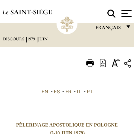
Le
SAINT-SIÈGE
FRANÇAIS
DISCOURS
1979
JUIN
FRANÇAIS
ENGLISH
ITALIANO
PORTUGUÊS
ESPAÑOL
EN
-
ES
-
FR
-
IT
-
PT
DEUTSCH
POLSKI
العربيّة
PÈLERINAGE APOSTOLIQUE EN POLOGNE
中文
(2-10 JUIN 1979)