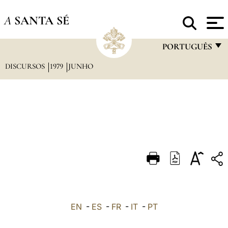
A
SANTA SÉ
PORTUGUÊS
DISCURSOS
1979
JUNHO
FRANÇAIS
ENGLISH
ITALIANO
PORTUGUÊS
ESPAÑOL
DEUTSCH
POLSKI
العربيّة
EN
-
ES
-
FR
-
IT
-
PT
中文