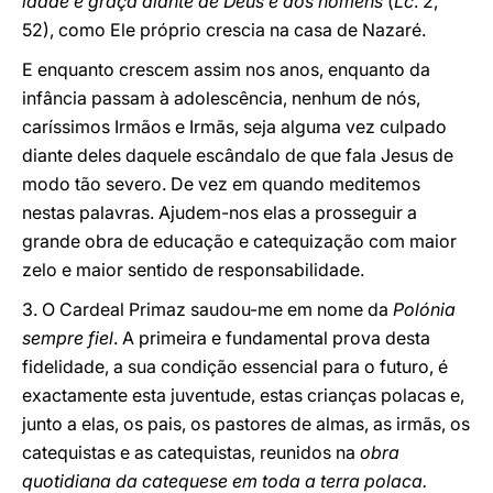
idade e graça diante de Deus e dos homens
(
Lc
. 2,
52), como Ele próprio crescia na casa de Nazaré.
E enquanto crescem assim nos anos, enquanto da
infância passam à adolescência, nenhum de nós,
caríssimos Irmãos e Irmãs, seja alguma vez culpado
diante deles daquele escândalo de que fala Jesus de
modo tão severo. De vez em quando meditemos
nestas palavras. Ajudem-nos elas a prosseguir a
grande obra de educação e catequização com maior
zelo e maior sentido de responsabilidade.
3. O Cardeal Primaz saudou-me em nome da
Polónia
sempre fiel
. A primeira e fundamental prova desta
fidelidade, a sua condição essencial para o futuro, é
exactamente esta juventude, estas crianças polacas e,
junto a elas, os pais, os pastores de almas, as irmãs, os
catequistas e as catequistas, reunidos na
obra
quotidiana da catequese em toda a terra polaca.