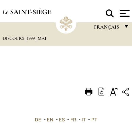
Le
SAINT-SIÈGE
FRANÇAIS
DISCOURS
1999
MAI
FRANÇAIS
ENGLISH
ITALIANO
PORTUGUÊS
ESPAÑOL
DEUTSCH
POLSKI
العربيّة
DE
-
EN
-
ES
-
FR
-
IT
-
PT
中文