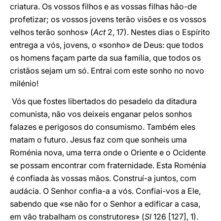
criatura. Os vossos filhos e as vossas filhas hão-de
profetizar; os vossos jovens terão visões e os vossos
velhos terão sonhos» (
Act
2, 17). Nestes dias o Espírito
entrega a vós, jovens, o «sonho» de Deus: que todos
os homens façam parte da sua família, que todos os
cristãos sejam um só. Entrai com este sonho no novo
milénio!
Vós que fostes libertados do pesadelo da ditadura
comunista, não vos deixeis enganar pelos sonhos
falazes e perigosos do consumismo. Também eles
matam o futuro. Jesus faz com que sonheis uma
Roménia nova, uma terra onde o Oriente e o Ocidente
se possam encontrar com fraternidade. Esta Roménia
é confiada às vossas mãos. Construí-a juntos, com
audácia. O Senhor confia-a a vós. Confiai-vos a Ele,
sabendo que «se não for o Senhor a edificar a casa,
em vão trabalham os construtores» (
Sl
126 [127], 1).