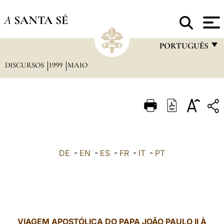
A
SANTA SÉ
PORTUGUÊS
DISCURSOS
1999
MAIO
FRANÇAIS
ENGLISH
ITALIANO
PORTUGUÊS
ESPAÑOL
DE
-
EN
-
ES
-
FR
-
IT
-
PT
DEUTSCH
POLSKI
العربيّة
VIAGEM APOSTÓLICA DO PAPA JOÃO PAULO II À
中文