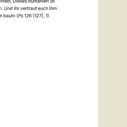
önnen. Dieses Rumänien ist
. Und ihr vertraut euch Ihm
n baut« (
Ps
126 [127], 1).