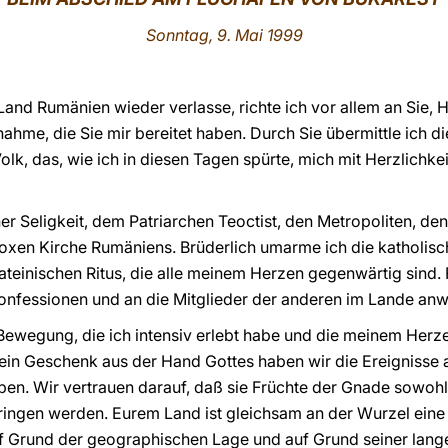
Sonntag, 9. Mai 1999
 Land Rumänien wieder verlasse, richte ich vor allem an Sie, 
ahme, die Sie mir bereitet haben. Durch Sie übermittle ich
lk, das, wie ich in diesen Tagen spürte, mich mit Herzlich
ner Seligkeit, dem Patriarchen Teoctist, den Metropoliten, 
oxen Kirche Rumäniens. Brüderlich umarme ich die katholi
ateinischen Ritus, die alle meinem Herzen gegenwärtig sind. 
Konfessionen und an die Mitglieder der anderen im Lande an
 Bewegung, die ich intensiv erlebt habe und die meinem Herz
 ein Geschenk aus der Hand Gottes haben wir die Ereigniss
. Wir vertrauen darauf, daß sie Früchte der Gnade sowohl fü
ingen werden. Eurem Land ist gleichsam an der Wurzel eine
f Grund der geographischen Lage und auf Grund seiner lang