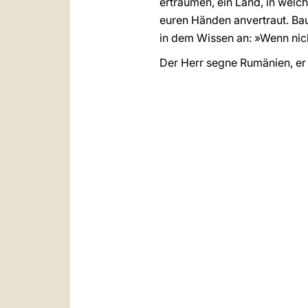
erträumen, ein Land, in welc
euren Händen anvertraut. Bau
in dem Wissen an: »Wenn nich
Der Herr segne Rumänien, er 