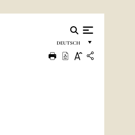
DEUTSCH
FRANÇAIS
ENGLISH
ITALIANO
PORTUGUÊS
ESPAÑOL
DEUTSCH
POLSKI