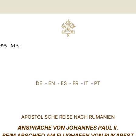
999
MAI
DE
-
EN
-
ES
-
FR
-
IT
-
PT
APOSTOLISCHE REISE NACH RUMÄNIEN
ANSPRACHE VON JOHANNES PAUL
II.
BEIM ABSCHIED AM FLUGHAFEN VON
BUKAREST