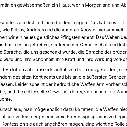
t Rumänien gewissermaßen ein Haus, worin Morgenland und Ab
esonders deutlich mit ihren beiden Lungen. Das haben wir in
 wie Petrus, Andreas und die anderen Apostel, versammelt i
n wir ein neues geistliches Pfingsten erlebt. Das Wehen des 
nd hat uns angetrieben, stärker in der Gemeinschaft und küh
ue Sprache, die uns geschenkt wurde, die Sprache der brüde
 Güte und ihre Schönheit, ihre Kraft und ihre Wirkung verkos
r des dritten Jahrtausends auftut, wird von uns gefordert, 
dern des alten Kontinents und bis an die äußersten Grenzen
 lassen. Leider scheint der bedrohliche Waffenlärm vorherrs
e, und die entfesselte Gewalt ist dabei, von neuem die Wun
uchte.
Wunsch aus, man möge endlich dazu kommen, die Waffen nie
ut und wirksamer gemeinsame Friedensgespräche zu beginne
Konfession sie auch angehören mögen, eine wichtige Rolle z