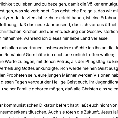
lichkeit zu leben und zu bezeigen, damit die Völker ermutig
tigen, was sie verbindet. Das geistliche Ereignis, das wir m
rtyrer der letzten Jahrzehnte erlebt haben, ist eine Erfahru
offnung, daß das neue Jahrtausend, das sich vor uns öffnet, 
hristlichen Kirchen und der Entdeckung der Geschwisterlich
ch mitnehme, während ich dieses mir liebe Land verlasse.
uch allen anvertrauen. Insbesondere möchte ich ihn an die 
n Rumänien! Gern hätte ich euch persönlich treffen wollen; l
e Worte zu eigen, mit denen Petrus, als der Pfingsttag zu En
 Verheißung Gottes ankündigte: »Ich werde meinen Geist ausgi
en Propheten sein, eure jungen Männer werden Visionen hab
In diesen Tagen vertraut der Heilige Geist euch, ihr Jugendlic
u seiner Familie gehören mögen, daß alle Christen eins seie
er kommunistischen Diktatur befreit habt, laßt euch nicht vo
nsumdenkens täuschen. Auch sie töten die Zukunft. Jesus lä