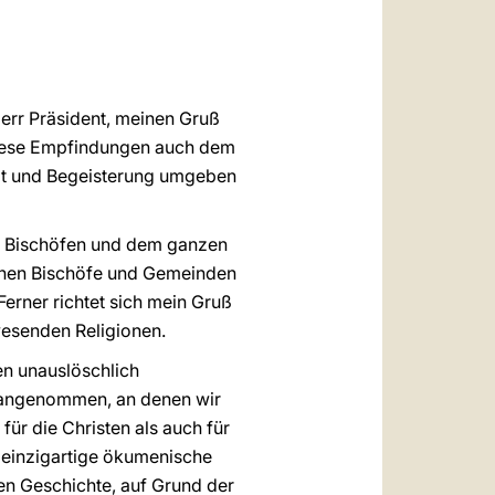
العربيّة
中文
LATINE
Herr Präsident, meinen Gruß
 diese Empfindungen auch dem
keit und Begeisterung umgeben
den Bischöfen und dem ganzen
schen Bischöfe und Gemeinden
Ferner richtet sich mein Gruß
wesenden Religionen.
en unauslöschlich
e angenommen, an denen wir
r die Christen als auch für
 einzigartige ökumenische
en Geschichte, auf Grund der