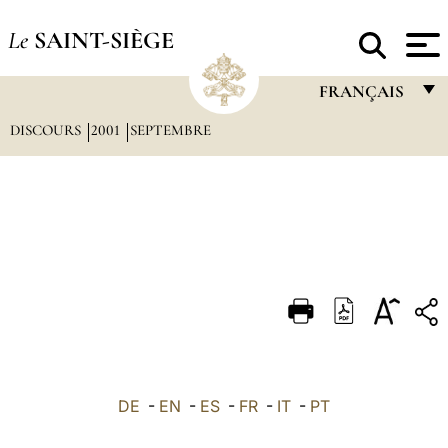
Le
SAINT-SIÈGE
FRANÇAIS
DISCOURS
2001
SEPTEMBRE
FRANÇAIS
ENGLISH
ITALIANO
PORTUGUÊS
ESPAÑOL
DEUTSCH
POLSKI
العربيّة
DE
-
EN
-
ES
-
FR
-
IT
-
PT
中文