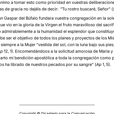
animo a tomar esto como prioridad en vuestras deliberacion
as de gracia no dejéis de decir: "Tu rostro buscaré, Señor" (
an Gaspar del Búfalo fundara vuestra congregación en la so
 vio en la gloria de la Virgen el fruto maravilloso del sacrifi
 admirablemente a la humanidad el esplendor que constituyó 
be ser el objetivo de todos los planes y proyectos de los Mi
siempre a la Mujer "vestida del sol, con la luna bajo sus pie
Ap
12, 1). Encomendándoos a la solicitud amorosa de María y a
rto mi bendición apostólica a toda la congregación como pr
os ha librado de nuestros pecados por su sangre" (
Ap
1, 5).
Copyright © Dicasterio para la Comunicación