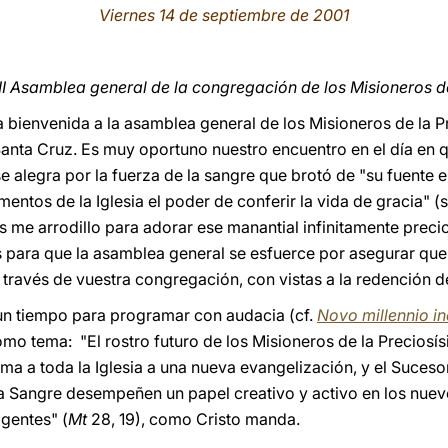
Viernes 14 de septiembre de 2001
I Asamblea general de la congregación de los Misioneros d
a bienvenida a la asamblea general de los Misioneros de la P
 Santa Cruz. Es muy oportuno nuestro encuentro en el día en qu
 se alegra por la fuerza de la sangre que brotó de "su fuente 
entos de la Iglesia el poder de conferir la vida de gracia" (
 me arrodillo para adorar ese manantial infinitamente preci
os para que la asamblea general se esfuerce por asegurar que 
través de vuestra congregación, con vistas a la redención 
 un tiempo para programar con audacia (cf.
Novo millennio i
omo tema: "El rostro futuro de los Misioneros de la Preciosí
ma a toda la Iglesia a una nueva evangelización, y el Suceso
a Sangre desempeñen un papel creativo y activo en los nuevo
 gentes" (
Mt
28, 19), como Cristo manda.