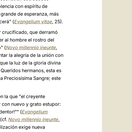
iolencia con espíritu de
s grande de esperanza, más
cerá" (
Evangelium vitae
, 25).
or crucificado, que derramó
r al hombre el rostro del
" (
Novo millennio ineunte
,
tar la alegría de la unión con
ue la luz de la gloria divina
. Queridos hermanos, esta es
 la Preciosísima Sangre; este
n la que "el creyente
r con nuevo y grato estupor:
dentor!"" (
Evangelium
(cf.
Novo millennio ineunte
,
elización exige nueva