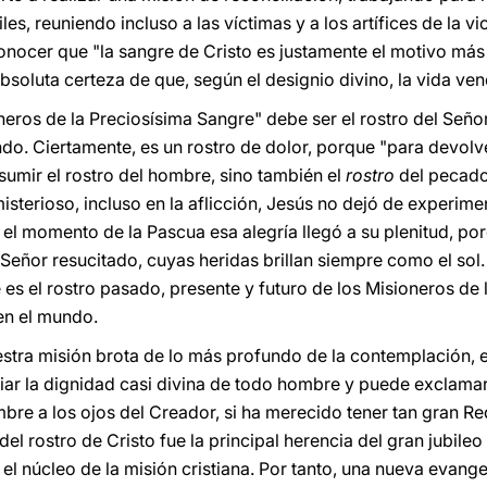
iles, reuniendo incluso a las víctimas y a los artífices de la v
onocer que "la sangre de Cristo es justamente el motivo má
bsoluta certeza de que, según el designio divino, la vida ven
oneros de la Preciosísima Sangre" debe ser el rostro del Señ
do. Ciertamente, es un rostro de dolor, porque "para devolve
sumir el rostro del hombre, sino también el
rostro
del pecado
terioso, incluso en la aflicción, Jesús no dejó de experimen
 el momento de la Pascua esa alegría llegó a su plenitud, porq
l Señor resucitado, cuyas heridas brillan siempre como el sol
e es el rostro pasado, presente y futuro de los Misioneros de
en el mundo.
uestra misión brota de lo más profundo de la contemplación, e
iar la dignidad casi divina de todo hombre y puede exclama
bre a los ojos del Creador, si ha merecido tener tan gran Re
el rostro de Cristo fue la principal herencia del gran jubileo 
 el núcleo de la misión cristiana. Por tanto, una nueva evang