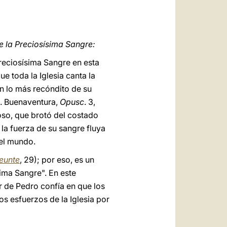
العربيّة
中文
LATINE
e la Preciosísima Sangre:
reciosísima Sangre en esta
e toda la Iglesia canta la
en lo más recóndito de su
s. Buenaventura,
Opusc
. 3,
oso, que brotó del costado
la fuerza de su sangre fluya
del mundo.
neunte
, 29); por eso, es un
sima Sangre". En este
r de Pedro confía en que los
s esfuerzos de la Iglesia por