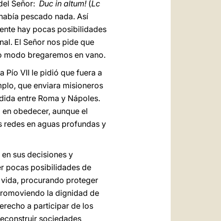
 del Señor:
Duc in altum!
(
Lc
 había pescado nada. Así
mente hay pocas posibilidades
nal. El Señor nos pide que
ro modo bregaremos en vano.
Pío VII le pidió que fuera a
mplo, que enviara misioneros
dida entre Roma y Nápoles.
ó en obedecer, aunque el
s redes en aguas profundas y
 en sus decisiones y
er pocas posibilidades de
a vida, procurando proteger
 promoviendo la dignidad de
recho a participar de los
 reconstruir sociedades