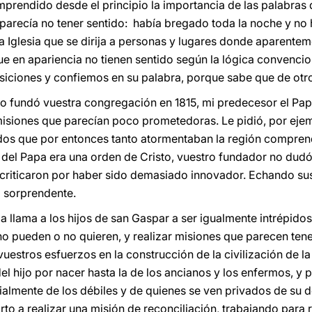
prendido desde el principio la importancia de las palabras
 parecía no tener sentido: había bregado toda la noche y no
la Iglesia que se dirija a personas y lugares donde aparente
ue en apariencia no tienen sentido según la lógica convencio
iciones y confiemos en su palabra, porque sabe que de ot
 fundó vuestra congregación en 1815, mi predecesor el Papa 
 misiones que parecían poco prometedoras. Le pidió, por eje
idos que por entonces tanto atormentaban la región compren
 del Papa era una orden de Cristo, vuestro fundador no dud
 criticaron por haber sido demasiado innovador. Echando su
a sorprendente.
a llama a los hijos de san Gaspar a ser igualmente intrépidos
 no pueden o no quieren, y realizar misiones que parecen ten
vuestros esfuerzos en la construcción de la civilización de l
el hijo por nacer hasta la de los ancianos y los enfermos, y
lmente de los débiles y de quienes se ven privados de su de
orto a realizar una misión de reconciliación, trabajando para