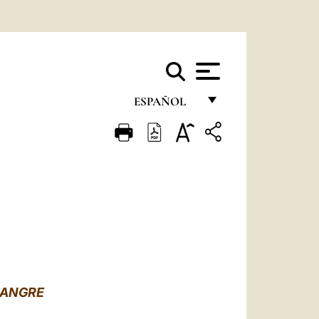
ESPAÑOL
FRANÇAIS
ENGLISH
ITALIANO
PORTUGUÊS
ESPAÑOL
DEUTSCH
SANGRE
POLSKI