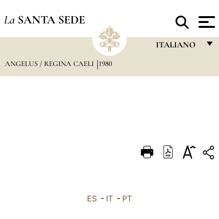
La
SANTA SEDE
ITALIANO
ANGELUS / REGINA CAELI
1980
FRANÇAIS
ENGLISH
ITALIANO
PORTUGUÊS
ESPAÑOL
DEUTSCH
POLSKI
العربيّة
ES
-
IT
-
PT
中文