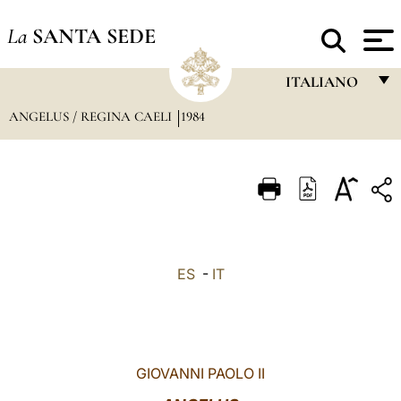
La
SANTA SEDE
ITALIANO
ANGELUS / REGINA CAELI
1984
FRANÇAIS
ENGLISH
ITALIANO
PORTUGUÊS
ESPAÑOL
ES
-
IT
DEUTSCH
POLSKI
العربيّة
GIOVANNI PAOLO II
中文