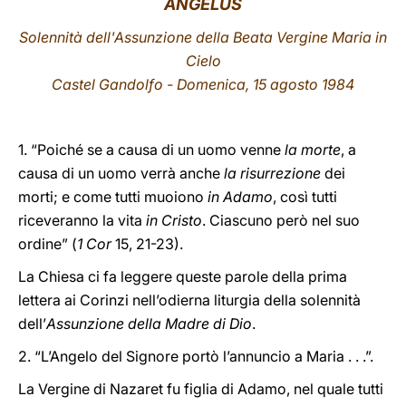
ANGELUS
LATINE
Solennità dell'Assunzione della Beata Vergine Maria in
Cielo
Castel Gandolfo - Domenica, 15 agosto 1984
1. “Poiché se a causa di un uomo venne
la morte
, a
causa di un uomo verrà anche
la risurrezione
dei
morti; e come tutti muoiono
in Adamo
, così tutti
riceveranno la vita
in Cristo
. Ciascuno però nel suo
ordine” (
1 Cor
15, 21-23).
La Chiesa ci fa leggere queste parole della prima
lettera ai Corinzi nell’odierna liturgia della solennità
dell’
Assunzione della Madre di Dio
.
2. “L’Angelo del Signore portò l’annuncio a Maria . . .”.
La Vergine di Nazaret fu figlia di Adamo, nel quale tutti