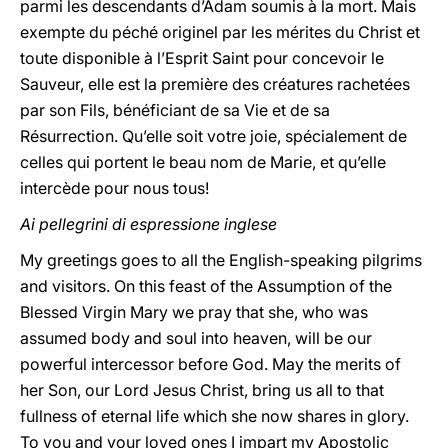
parmi les descendants d’Adam soumis à la mort. Mais
exempte du péché originel par les mérites du Christ et
toute disponible à l’Esprit Saint pour concevoir le
Sauveur, elle est la première des créatures rachetées
par son Fils, bénéficiant de sa Vie et de sa
Résurrection. Qu’elle soit votre joie, spécialement de
celles qui portent le beau nom de Marie, et qu’elle
intercède pour nous tous!
Ai pellegrini di espressione inglese
My greetings goes to all the English-speaking pilgrims
and visitors. On this feast of the Assumption of the
Blessed Virgin Mary we pray that she, who was
assumed body and soul into heaven, will be our
powerful intercessor before God. May the merits of
her Son, our Lord Jesus Christ, bring us all to that
fullness of eternal life which she now shares in glory.
To you and your loved ones I impart my Apostolic