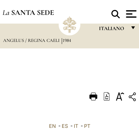
La
SANTA SEDE
ITALIANO
ANGELUS / REGINA CAELI
1984
FRANÇAIS
ENGLISH
ITALIANO
PORTUGUÊS
ESPAÑOL
DEUTSCH
POLSKI
العربيّة
EN
-
ES
-
IT
-
PT
中文