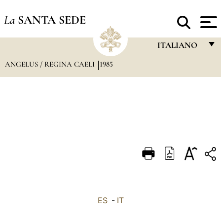
La
SANTA SEDE
ITALIANO
ANGELUS / REGINA CAELI
1985
FRANÇAIS
ENGLISH
ITALIANO
PORTUGUÊS
ESPAÑOL
DEUTSCH
POLSKI
العربيّة
ES
-
IT
中文