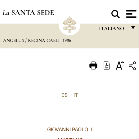
La
SANTA SEDE
ITALIANO
ANGELUS / REGINA CAELI
1986
FRANÇAIS
ENGLISH
ITALIANO
PORTUGUÊS
ESPAÑOL
ES
-
IT
DEUTSCH
POLSKI
العربيّة
GIOVANNI PAOLO II
中文