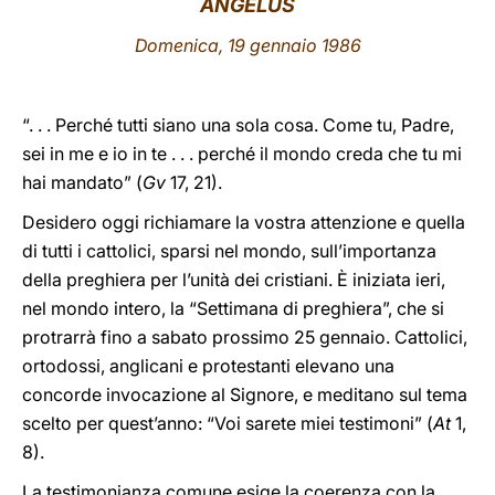
ANGELUS
LATINE
Domenica
, 19 gennaio 1986
“. . . Perché tutti siano una sola cosa. Come tu, Padre,
sei in me e io in te . . . perché il mondo creda che tu mi
hai mandato” (
Gv
17, 21).
Desidero oggi richiamare la vostra attenzione e quella
di tutti i cattolici, sparsi nel mondo, sull’importanza
della preghiera per l’unità dei cristiani. È iniziata ieri,
nel mondo intero, la “Settimana di preghiera”, che si
protrarrà fino a sabato prossimo 25 gennaio. Cattolici,
ortodossi, anglicani e protestanti elevano una
concorde invocazione al Signore, e meditano sul tema
scelto per quest’anno: “Voi sarete miei testimoni” (
At
1,
8).
La testimonianza comune esige la coerenza con la