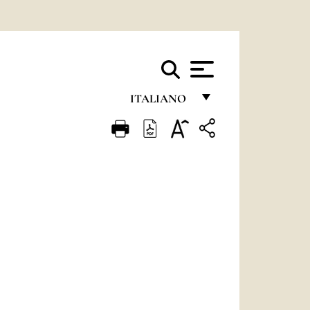
ITALIANO
FRANÇAIS
ENGLISH
ITALIANO
PORTUGUÊS
ESPAÑOL
DEUTSCH
POLSKI