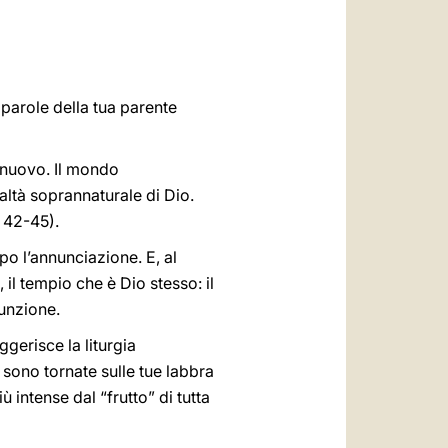
العربيّة
中文
LATINE
n parole della tua parente
 nuovo. Il mondo
altà soprannaturale di Dio.
 42-45).
opo l’annunciazione. E, al
il tempio che è Dio stesso: il
sunzione.
ggerisce la liturgia
, sono tornate sulle tue labbra
intense dal “frutto” di tutta