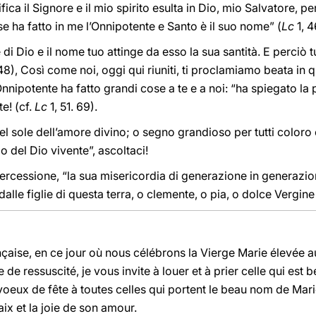
fica il Signore e il mio spirito esulta in Dio, mio Salvatore, p
ose ha fatto in me l’Onnipotente e Santo è il suo nome” (
Lc
1, 4
 di Dio e il nome tuo attinge da esso la sua santità. E perciò t
48), Così come noi, oggi qui riuniti, ti proclamiamo beata in 
Onnipotente ha fatto grandi cose a te e a noi: “ha spiegato la
e! (cf.
Lc
1, 51. 69).
el sole dell’amore divino; o segno grandioso per tutti color
io del Dio vivente”, ascoltaci!
ntercessione, “la sua misericordia di generazione in generazio
 dalle figlie di questa terra, o clemente, o pia, o dolce Vergi
çaise, en ce jour où nous célébrons la Vierge Marie élevée au
 de ressuscité, je vous invite à louer et à prier celle qui est 
voeux de fête à toutes celles qui portent le beau nom de Mar
ix et la joie de son amour.