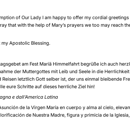
umption of Our Lady I am happy to offer my cordial greetings
 pray that with the help of Mary’s prayers we too may reach th
rt my Apostolic Blessing.
gsgebet am Fest Mariä Himmelfahrt begrüße ich auch herzl
hme der Muttergottes mit Leib und Seele in die Herrlichkeit
 Reisen letztlich Gott selber ist, der uns einmal bleibende 
e eure Schritte auf dieses herrliche Ziel hin!
Spagna e dall’America Latina
 Asunción de la Virgen María en cuerpo y alma al cielo, elev
lorificación de Nuestra Madre, figura y primicia de la Igles