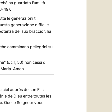
erché ha guardato l’umiltà
6-49).
utte le generazioni ti
questa generazione difficile
 potenza del suo braccio”, ha
o che camminano pellegrini su
ne” (
Lc
1, 50) non cessi di
ne Maria. Amen.
 ciel auprès de son Fils
bénie de Dieu entre toutes les
ie. Que le Seigneur vous