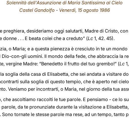
Solennità dell'Assunzione di Maria Santissima al Cielo
Castel Gandolfo - Venerdì
, 15 agosto 1986
mune preghiera, desideriamo oggi salutarti, Madre di Cristo, co
e donne . . . E beata colei che a creduto” (
Lc
1, 42. 45).
azia, o Maria; e a questa pienezza è cresciuto in te un mondo
Dio-con-gli uomini. Il mondo della fede, che abbraccia la re
n te, vergine Madre: “Benedetto il frutto del tuo grembo!” (
Lc
1,
la soglia della casa di Elisabetta, che sei andata a visitare d
ntrarti sulla soglia di questo tempio, che è aperto nel cielo, 
Santo. Veniamo per incontrarti, o Maria, nel giorno della tua as
io, che ascoltiamo raccolti le tue parole. E pensiamo - ce lo su
e parole, da te pronunziate durante la visitazione a Elisabetta
Sono tornate le stesse parole ma rese, ad un tempo, tanto più 