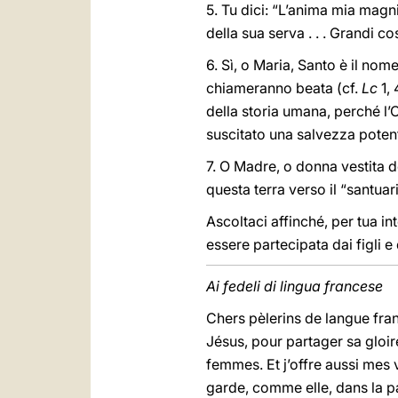
5. Tu dici: “L’anima mia magni
della sua serva . . . Grandi c
6. Sì, o Maria, Santo è il nome
chiameranno beata (cf.
Lc
1, 
della storia umana, perché l’
suscitato una salvezza potent
7. O Madre, o donna vestita d
questa terra verso il “santuar
Ascoltaci affinché, per tua i
essere partecipata dai figli e
Ai fedeli di lingua francese
Chers pèlerins de langue fran
Jésus, pour partager sa gloire
femmes. Et j’offre aussi mes 
garde, comme elle, dans la pa