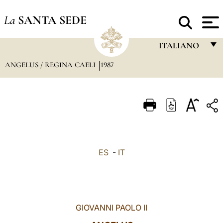
La
SANTA SEDE
ITALIANO
ANGELUS / REGINA CAELI
1987
FRANÇAIS
ENGLISH
ITALIANO
PORTUGUÊS
ESPAÑOL
ES
-
IT
DEUTSCH
POLSKI
العربيّة
GIOVANNI PAOLO II
中文