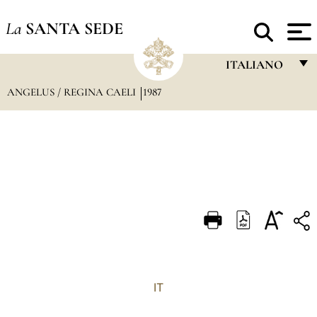
La
SANTA SEDE
ITALIANO
ANGELUS / REGINA CAELI
1987
FRANÇAIS
ENGLISH
ITALIANO
PORTUGUÊS
ESPAÑOL
DEUTSCH
POLSKI
العربيّة
IT
中文