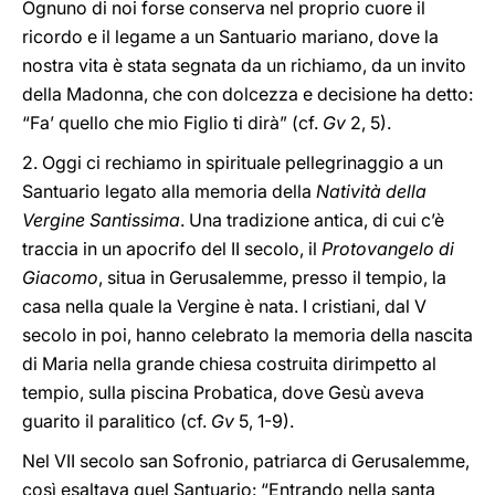
Ognuno di noi forse conserva nel proprio cuore il
ricordo e il legame a un Santuario mariano, dove la
nostra vita è stata segnata da un richiamo, da un invito
della Madonna, che con dolcezza e decisione ha detto:
“Fa’ quello che mio Figlio ti dirà” (cf.
Gv
2, 5).
2. Oggi ci rechiamo in spirituale pellegrinaggio a un
Santuario legato alla memoria della
Natività della
Vergine Santissima
. Una tradizione antica, di cui c’è
traccia in un apocrifo del II secolo, il
Protovangelo di
Giacomo
, situa in Gerusalemme, presso il tempio, la
casa nella quale la Vergine è nata. I cristiani, dal V
secolo in poi, hanno celebrato la memoria della nascita
di Maria nella grande chiesa costruita dirimpetto al
tempio, sulla piscina Probatica, dove Gesù aveva
guarito il paralitico (cf.
Gv
5, 1-9).
Nel VII secolo san Sofronio, patriarca di Gerusalemme,
così esaltava quel Santuario: “Entrando nella santa