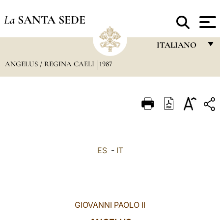
La
SANTA SEDE
ITALIANO
ANGELUS / REGINA CAELI
1987
FRANÇAIS
ENGLISH
ITALIANO
PORTUGUÊS
ESPAÑOL
ES
-
IT
DEUTSCH
POLSKI
العربيّة
GIOVANNI PAOLO II
中文