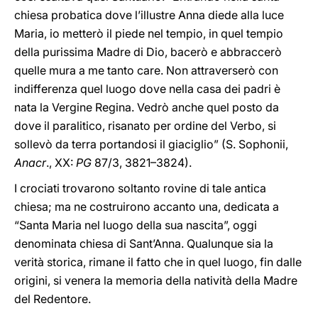
chiesa probatica dove l’illustre Anna diede alla luce
Maria, io metterò il piede nel tempio, in quel tempio
della purissima Madre di Dio, bacerò e abbraccerò
quelle mura a me tanto care. Non attraverserò con
indifferenza quel luogo dove nella casa dei padri è
nata la Vergine Regina. Vedrò anche quel posto da
dove il paralitico, risanato per ordine del Verbo, si
sollevò da terra portandosi il giaciglio” (S. Sophonii,
Anacr
., XX:
PG
87/3, 3821–3824).
I crociati trovarono soltanto rovine di tale antica
chiesa; ma ne costruirono accanto una, dedicata a
“Santa Maria nel luogo della sua nascita”, oggi
denominata chiesa di Sant’Anna. Qualunque sia la
verità storica, rimane il fatto che in quel luogo, fin dalle
origini, si venera la memoria della natività della Madre
del Redentore.