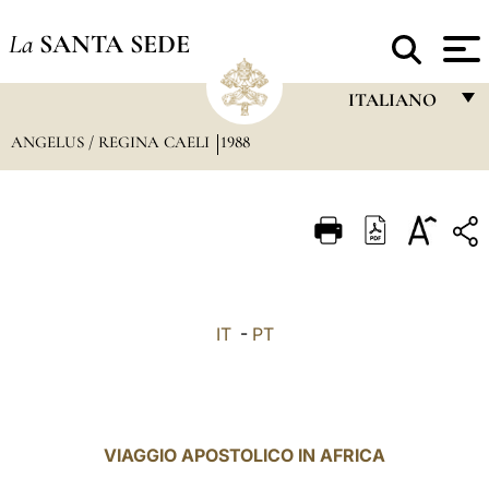
La
SANTA SEDE
ITALIANO
ANGELUS / REGINA CAELI
1988
FRANÇAIS
ENGLISH
ITALIANO
PORTUGUÊS
ESPAÑOL
IT
-
PT
DEUTSCH
POLSKI
العربيّة
VIAGGIO APOSTOLICO IN AFRICA
中文