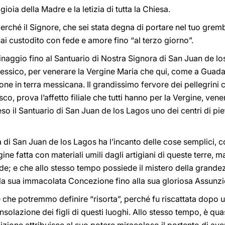
 gioia della Madre e la letizia di tutta la Chiesa.
 perché il Signore, che sei stata degna di portare nel tuo gre
hai custodito con fede e amore fino “al terzo giorno”.
rinaggio fino al Santuario di Nostra Signora di San Juan de lo
Messico, per venerare la Vergine Maria che qui, come a Gua
ione in terra messicana. Il grandissimo fervore dei pellegrini
isco, prova l’affetto filiale che tutti hanno per la Vergine, ve
eso il Santuario di San Juan de los Lagos uno dei centri di pi
di San Juan de los Lagos ha l’incanto delle cose semplici, c
ne fatta con materiali umili dagli artigiani di queste terre,
de; e che allo stesso tempo possiede il mistero della grandez
la sua immacolata Concezione fino alla sua gloriosa Assunzio
che potremmo definire “risorta”, perché fu riscattata dopo u
onsolazione dei figli di questi luoghi. Allo stesso tempo, è q