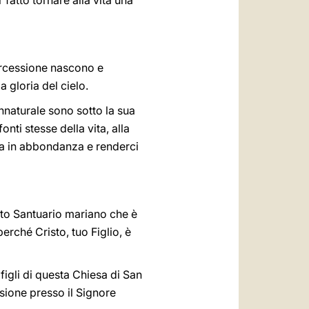
 fatto tornare alla vita una
ercessione nascono e
a gloria del cielo.
rannaturale sono sotto la sua
nti stesse della vita, alla
ita in abbondanza e renderci
esto Santuario mariano che è
erché Cristo, tuo Figlio, è
figli di questa Chiesa di San
ssione presso il Signore