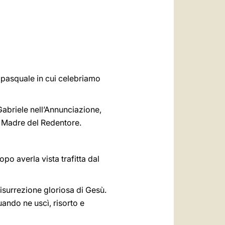
العربيّة
中文
LATINE
o pasquale in cui celebriamo
Gabriele nell’Annunciazione,
a Madre del Redentore.
opo averla vista trafitta dal
Risurrezione gloriosa di Gesù.
uando ne uscì, risorto e