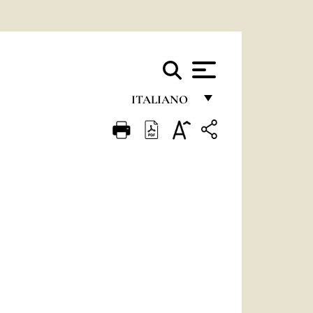
ITALIANO
FRANÇAIS
ENGLISH
ITALIANO
PORTUGUÊS
ESPAÑOL
DEUTSCH
POLSKI