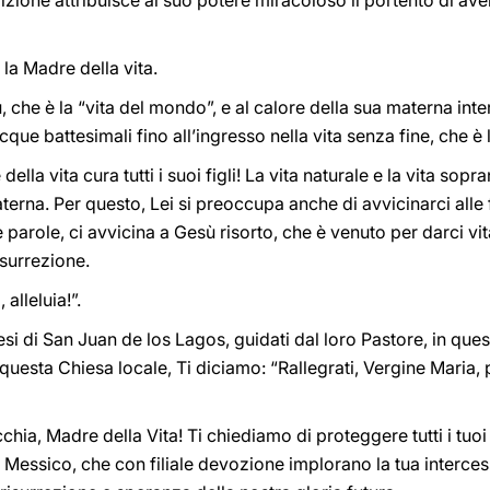
dizione attribuisce al suo potere miracoloso il portento di aver
 la Madre della vita.
che è la “vita del mondo”, e al calore della sua materna int
acque battesimali fino all’ingresso nella vita senza fine, che è l
lla vita cura tutti i suoi figli! La vita naturale e la vita sop
erna. Per questo, Lei si preoccupa anche di avvicinarci alle fo
re parole, ci avvicina a Gesù risorto, che è venuto per darci v
isurrezione.
 alleluia!”.
ocesi di San Juan de los Lagos, guidati dal loro Pastore, in qu
 questa Chiesa locale, Ti diciamo: “Rallegrati, Vergine Maria, p
hia, Madre della Vita! Ti chiediamo di proteggere tutti i tuoi 
il Messico, che con filiale devozione implorano la tua interce