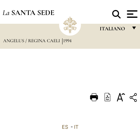
La
SANTA SEDE
ITALIANO
ANGELUS / REGINA CAELI
1994
FRANÇAIS
ENGLISH
ITALIANO
PORTUGUÊS
ESPAÑOL
DEUTSCH
POLSKI
العربيّة
ES
-
IT
中文