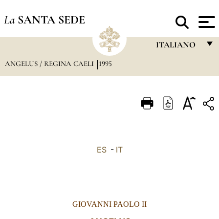
La
SANTA SEDE
ITALIANO
ANGELUS / REGINA CAELI
1995
FRANÇAIS
ENGLISH
ITALIANO
PORTUGUÊS
ESPAÑOL
ES
-
IT
DEUTSCH
POLSKI
العربيّة
GIOVANNI PAOLO II
中文