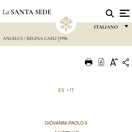
La
SANTA SEDE
ITALIANO
ANGELUS / REGINA CAELI
1996
FRANÇAIS
ENGLISH
ITALIANO
PORTUGUÊS
ESPAÑOL
ES
-
IT
DEUTSCH
POLSKI
العربيّة
GIOVANNI PAOLO II
中文