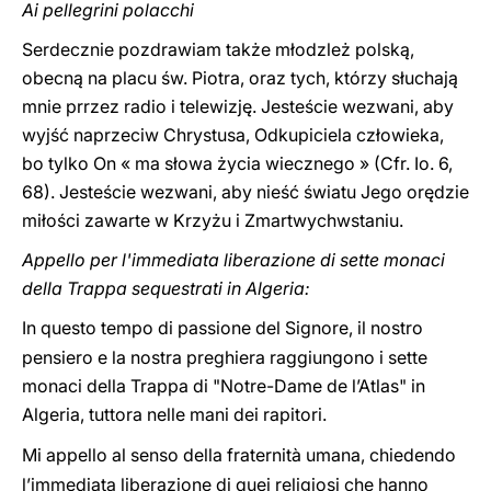
Ai pellegrini polacchi
Serdecznie pozdrawiam także młodzleż polską,
obecną na placu św. Piotra, oraz tych, którzy słuchają
mnie prrzez radio i telewizję. Jesteście wezwani, aby
wyjść naprzeciw Chrystusa, Odkupiciela człowieka,
bo tylko On « ma słowa życia wiecznego » (Cfr. Io. 6,
68). Jesteście wezwani, aby nieść światu Jego orędzie
miłości zawarte w Krzyżu i Zmartwychwstaniu.
Appello per l'immediata liberazione di sette monaci
della Trappa sequestrati in Algeria:
In questo tempo di passione del Signore, il nostro
pensiero e la nostra preghiera raggiungono i sette
monaci della Trappa di "Notre-Dame de l’Atlas" in
Algeria, tuttora nelle mani dei rapitori.
Mi appello al senso della fraternità umana, chiedendo
l’immediata liberazione di quei religiosi che hanno