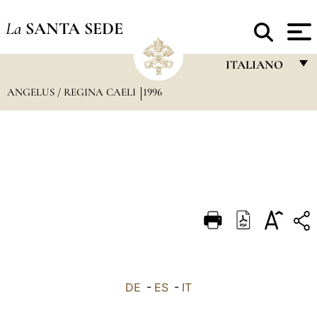
La
SANTA SEDE
ITALIANO
ANGELUS / REGINA CAELI
1996
FRANÇAIS
ENGLISH
ITALIANO
PORTUGUÊS
ESPAÑOL
DEUTSCH
POLSKI
العربيّة
DE
-
ES
-
IT
中文