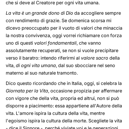
che si deve al Creatore per ogni vita umana.
La vita è un grande dono di Dio
da accogliere sempre
con rendimento di grazie. Se domenica scorsa mi
dicevo preoccupato per il vuoto di valori che minaccia
la nostra convivenza, oggi vorrei richiamare con forza
uno di questi
valori fondamentali
, che vanno
assolutamente recuperati, se non si vuole precipitare
verso il baratro: intendo riferirmi al
valore sacro
della
vita,
di ogni vita umana
, dal suo sbocciare nel seno
materno al suo naturale tramonto.
Dico questo ricordando che in Italia, oggi, si celebra la
Giornata per la Vita
, occasione propizia per affermare
con vigore che della vita, propria ed altrui, non si può
disporre a piacimento: essa appartiene all'Autore della
vita. L'amore ispira la cultura della vita, mentre
l'egoismo ispira la cultura della morte. Scegliete la vita
- dice il Signore -, perché viviate voi e le generazioni