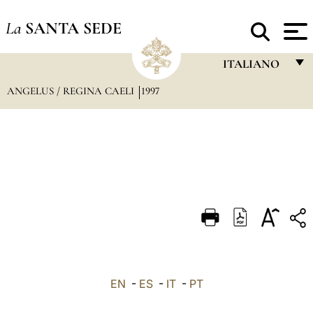
La
SANTA SEDE
ITALIANO
ANGELUS / REGINA CAELI
1997
FRANÇAIS
ENGLISH
ITALIANO
PORTUGUÊS
ESPAÑOL
DEUTSCH
POLSKI
العربيّة
EN
-
ES
-
IT
-
PT
中文