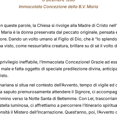
Immacolata Concezione della B.V. Maria
n queste parole, la Chiesa si rivolge alla Madre di Cristo nell
Maria è la donna preservata dal peccato originale, pensata e
ore. Dando un volto umano al Figlio di Dio, che è “lo splendo
 visto, come nessun’altra creatura, brillare su di sé il volto d
 privilegio ineffabile, l’Immacolata Concezione! Grazie ad e
 male e fatta oggetto di speciale predilezione divina, anticip
isto.
mariana si situa nel contesto dell’Avvento, tempo di vigile ed
ti ha saputo premurosamente attendere il Signore, ci accompa
mmino verso la Notte Santa di Betlemme. Con Lei, trascorria
stella luminosa, ci affrettiamo a percorrere l’itinerario spirit
sità il Mistero dell’Incarnazione. Quest’anno, poi, l’Avvento c