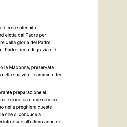
العربيّة
中文
LATINE
’odierna solennità
d eletta dal Padre per
re della gloria del Padre”
el Padre ricco di grazia e di
sso la Madonna, preservata
a nella sua vita il cammino dei
 orante preparazione al
gna e ci indica come rendere
mo nella preghiera queste
uale che ci conduce a
i introduce all’ultimo anno di