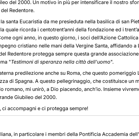
eo del 2000. Un motivo in più per intensificare il nostro sf
a del Redentore.
 la santa Eucaristia da me presieduta nella basilica di san P
, la quale ricorda i centotrent’anni della fondazione ed i trent’
Come ogni anno, in questo giorno, i soci dell’Azione Cattolica 
pegno cristiano nelle mani della Vergine Santa, affidando a Le
 del Redentore protegga sempre questa grande associazione 
tema "
Testimoni di speranza nella città dell'uomo
".
materna predilezione anche su Roma, che questo pomeriggio 
iazza di Spagna. A questo pellegrinaggio, che costituisce un
 romano, mi unirò, a Dio piacendo, anch’io. Insieme vivremo,
Grande Giubileo del 2000.
, ci accompagni e ci protegga sempre!
 italiana, in particolare i membri della Pontificia Accademia 