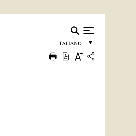
ITALIANO
FRANÇAIS
ENGLISH
ITALIANO
PORTUGUÊS
ESPAÑOL
DEUTSCH
POLSKI