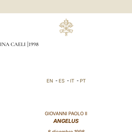
GINA CAELI
1998
EN
-
ES
-
IT
-
PT
GIOVANNI PAOLO II
ANGELUS
8 dicembre 1998