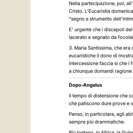
Nella partecipazione, poi, al
Cristo. L'Eucaristia domenical
"segno e strumento dell'intim
E' urgente che i discepoli d
lacerato e segnato da focolai 
3. Maria Santissima, che era 
eucaristiche il dono di mostr
intercessione faccia sì che i
a chiunque domandi ragione d
Dopo-Angelus
Il tempo di distensione che c
che patiscono dure prove e ve
Penso, in particolare, agli ab
sempre più drammatiche.
Più lontano, in Africa, la Gui