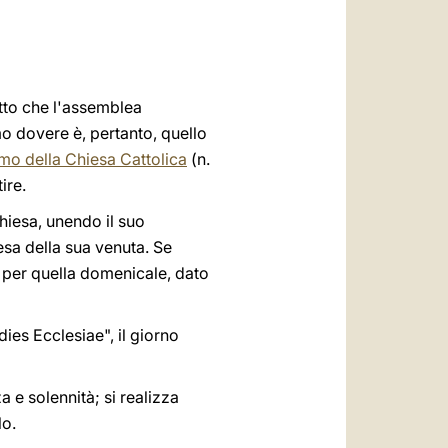
العربيّة
中文
LATINE
itto che l'assemblea
mo dovere è, pertanto, quello
mo della Chiesa Cattolica
(n.
ire.
Chiesa, unendo il suo
esa della sua venuta. Se
e per quella domenicale, dato
ies Ecclesiae", il giorno
 e solennità; si realizza
lo.