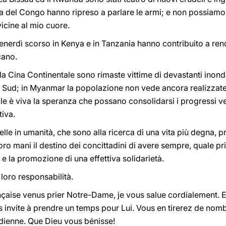
 del Congo hanno ripreso a parlare le armi; e non possiamo
icine al mio cuore.
ti venerdì scorso in Kenya e in Tanzania hanno contribuito a re
cano.
ella Cina Continentale sono rimaste vittime di devastanti inon
 Sud; in Myanmar la popolazione non vede ancora realizzate l
e è viva la speranza che possano consolidarsi i progressi ve
tiva.
relle in umanità, che sono alla ricerca di una vita più degna, 
 loro mani il destino dei concittadini di avere sempre, quale p
e la promozione di una effettiva solidarietà.
loro responsabilità.
nçaise venus prier Notre-Dame, je vous salue cordialement. E
 invite à prendre un temps pour Lui. Vous en tirerez de nomb
idienne. Que Dieu vous bénisse!