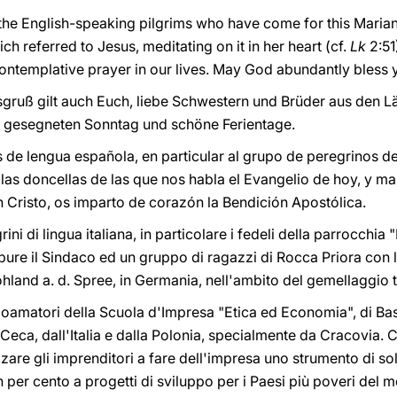
he English-speaking pilgrims who have come for this Marian 
h referred to Jesus, meditating on it in her heart (cf.
Lk
2:51
ontemplative prayer in our lives. May God abundantly bless y
gruß gilt auch Euch, liebe Schwestern und Brüder aus den L
n gesegneten Sonntag und schöne Ferientage.
s de lengua española, en particular al grupo de peregrinos de
las doncellas de las que nos habla el Evangelio de hoy, y 
n Cristo, os imparto de corazón la Bendición Apostólica.
rini di lingua italiana, in particolare i fedeli della parrocchi
ure il Sindaco ed un gruppo di ragazzi di Rocca Priora con l
hland a. d. Spree, in Germania, nell'ambito del gemellaggio tr
icloamatori della Scuola d'Impresa "Etica ed Economia", di B
Ceca, dall'Italia e dalla Polonia, specialmente da Cracovia. 
izzare gli imprenditori a fare dell'impresa uno strumento di s
n per cento a progetti di sviluppo per i Paesi più poveri de