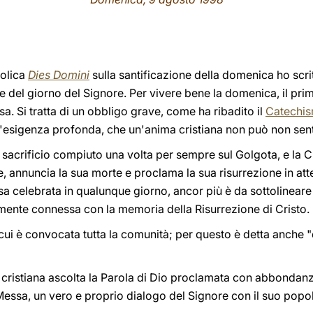
tolica
Dies Domini
sulla santificazione della domenica ho scr
re del giorno del Signore. Per vivere bene la domenica, il pri
a. Si tratta di un obbligo grave, come ha ribadito il
Catechis
n'esigenza profonda, che un'anima cristiana non può non sent
il sacrificio compiuto una volta per sempre sul Golgota, e la 
re, annuncia la sua morte e proclama la sua risurrezione in att
sa celebrata in qualunque giorno, ancor più è da sottolinear
mente connessa con la memoria della Risurrezione di Cristo.
 cui è convocata tutta la comunità; per questo è detta anche "d
cristiana ascolta la Parola di Dio proclamata con abbondanza
 Messa, un vero e proprio dialogo del Signore con il suo popo