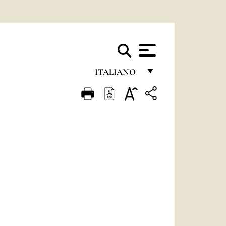
ITALIANO
FRANÇAIS
ENGLISH
ITALIANO
PORTUGUÊS
ESPAÑOL
DEUTSCH
POLSKI