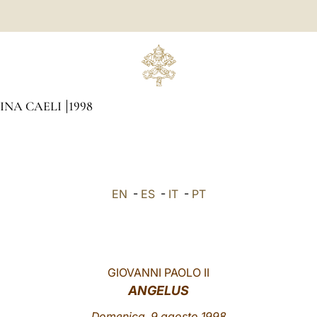
GINA CAELI
1998
EN
-
ES
-
IT
-
PT
GIOVANNI PAOLO II
ANGELUS
Domenica, 9 agosto 1998