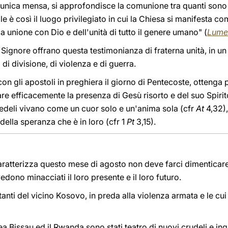
l'unica mensa, si approfondisce la comunione tra quanti sono 
e è così il luogo privilegiato in cui la Chiesa si manifesta c
a unione con Dio e dell'unità di tutto il genere umano" (
Lume
el Signore offrano questa testimonianza di fraterna unità, in
di divisione, di violenza e di guerra.
con gli apostoli in preghiera il giorno di Pentecoste, ottenga
are efficacemente la presenza di Gesù risorto e del suo Spirit
 fedeli vivano come un cuor solo e un'anima sola (cfr
At
4,32),
ella speranza che è in loro (cfr 1
Pt
3,15).
aratterizza questo mese di agosto non deve farci dimenticare
dono minacciati il loro presente e il loro futuro.
itanti del vicino Kosovo, in preda alla violenza armata e le cu
nea Bissau ed il Rwanda sono stati teatro di nuovi crudeli e ing