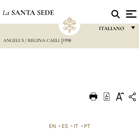
La
SANTA SEDE
ITALIANO
ANGELUS / REGINA CAELI
1998
FRANÇAIS
ENGLISH
ITALIANO
PORTUGUÊS
ESPAÑOL
DEUTSCH
POLSKI
العربيّة
EN
-
ES
-
IT
-
PT
中文