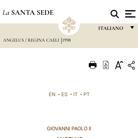
La
SANTA SEDE
ITALIANO
ANGELUS / REGINA CAELI
1998
FRANÇAIS
ENGLISH
ITALIANO
PORTUGUÊS
ESPAÑOL
EN
-
ES
-
IT
-
PT
DEUTSCH
POLSKI
العربيّة
GIOVANNI PAOLO II
中文