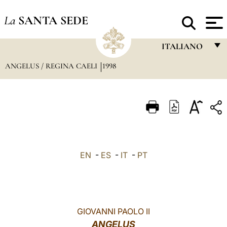
La
SANTA SEDE
ITALIANO
ANGELUS / REGINA CAELI
1998
FRANÇAIS
ENGLISH
ITALIANO
PORTUGUÊS
ESPAÑOL
EN
-
ES
-
IT
-
PT
DEUTSCH
POLSKI
العربيّة
GIOVANNI PAOLO II
ANGELUS
中文