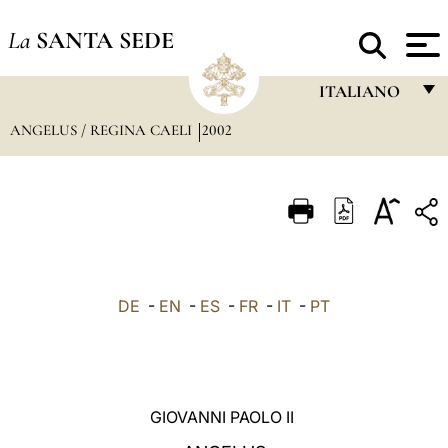
La
SANTA SEDE
ITALIANO
ANGELUS / REGINA CAELI
2002
FRANÇAIS
ENGLISH
ITALIANO
PORTUGUÊS
ESPAÑOL
DE
-
EN
-
ES
-
FR
-
IT
-
PT
DEUTSCH
POLSKI
العربيّة
GIOVANNI PAOLO II
中文