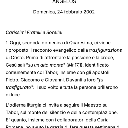
ANGELUS
LATINE
Domenica, 24 febbraio 2002
Carissimi Fratelli e Sorelle!
1. Oggi, seconda domenica di Quaresima, ci viene
riproposto il racconto evangelico della
trasfigurazione
di Cristo. Prima di affrontare la passione e la croce,
Gesù salì "
su un alto monte
" (
Mt
17,1), identificato
comunemente col Tabor, insieme con gli apostoli
Pietro, Giacomo e Giovanni. Davanti a loro "
fu
trasfigurato
": il suo volto e tutta la persona brillarono
di luce.
L'odierna liturgia ci invita a seguire il Maestro sul
Tabor, sul monte del silenzio e della contemplazione.
E' quanto, insieme con i collaboratori della Curia
Romana, ho avuto la grazia di fare questa settimana di