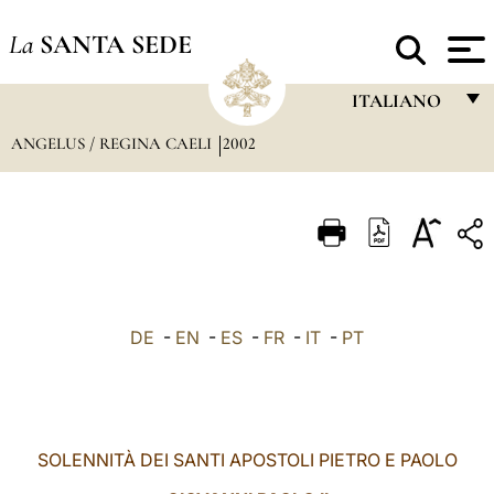
La
SANTA SEDE
ITALIANO
ANGELUS / REGINA CAELI
2002
FRANÇAIS
ENGLISH
ITALIANO
PORTUGUÊS
ESPAÑOL
DE
-
EN
-
ES
-
FR
-
IT
-
PT
DEUTSCH
POLSKI
العربيّة
SOLENNITÀ DEI SANTI APOSTOLI PIETRO E PAOLO
中文